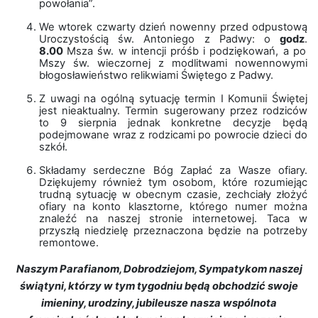
powołania”.
We wtorek czwarty dzień nowenny przed odpustową
Uroczystością św. Antoniego z Padwy: o
godz
.
8.00
Msza św. w intencji próśb i podziękowań, a po
Mszy św. wieczornej z modlitwami nowennowymi
błogosławieństwo relikwiami Świętego z Padwy.
Z uwagi na ogólną sytuację termin I Komunii Świętej
jest nieaktualny. Termin sugerowany przez rodziców
to 9 sierpnia jednak konkretne decyzje będą
podejmowane wraz z rodzicami po powrocie dzieci do
szkół.
Składamy serdeczne Bóg Zapłać za Wasze ofiary.
Dziękujemy również tym osobom, które rozumiejąc
trudną sytuację w obecnym czasie, zechciały złożyć
ofiary na konto klasztorne, którego numer można
znaleźć na naszej stronie internetowej. Taca w
przyszłą niedzielę przeznaczona będzie na potrzeby
remontowe.
Naszym Parafianom, Dobrodziejom, Sympatykom naszej
świątyni, którzy w tym tygodniu będą obchodzić swoje
imieniny, urodziny, jubileusze nasza wspólnota