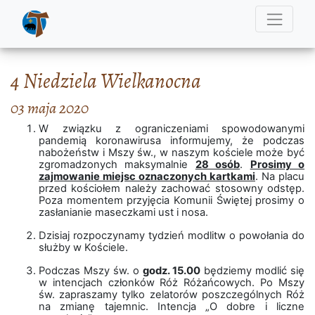
4 Niedziela Wielkanocna
03 maja 2020
W związku z ograniczeniami spowodowanymi
pandemią koronawirusa informujemy, że podczas
nabożeństw i Mszy św., w naszym kościele może być
zgromadzonych maksymalnie
28 osób
.
Prosimy o
zajmowanie miejsc oznaczonych kartkami
. Na placu
przed kościołem należy zachować stosowny odstęp.
Poza momentem przyjęcia Komunii Świętej prosimy o
zasłanianie maseczkami ust i nosa.
Dzisiaj rozpoczynamy tydzień modlitw o powołania do
służby w Kościele.
Podczas Mszy św. o
godz. 15.00
będziemy modlić się
w intencjach członków Róż Różańcowych. Po Mszy
św. zapraszamy tylko zelatorów poszczególnych Róż
na zmianę tajemnic. Intencja „O dobre i liczne