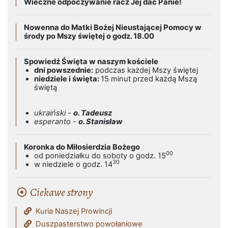
Wieczne odpoczywanie racz Jej dać Panie!
Nowenna do Matki Bożej Nieustającej Pomocy w
środy po Mszy świętej o godz. 18.00
Spowiedź Święta w naszym kościele
dni powszednie:
podczas każdej Mszy świętej
niedziele i święta:
15 minut przed każdą Mszą
świętą
ukraiński -
o. Tadeusz
esperanto -
o. Stanisław
Koronka do Miłosierdzia Bożego
00
od poniedziałku do soboty o godz. 15
30
w niedziele o godz. 14
Ciekawe strony
Kuria Naszej Prowincji
Duszpasterstwo powołaniowe