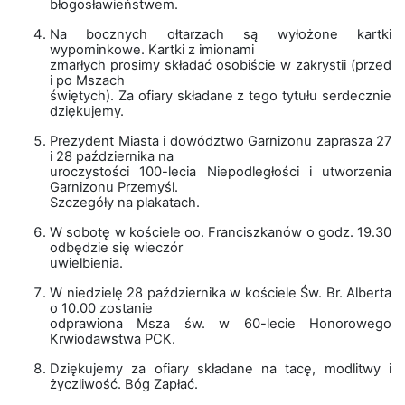
błogosławieństwem.
Na bocznych ołtarzach są wyłożone kartki
wypominkowe. Kartki z imionami
zmarłych prosimy składać osobiście w zakrystii (przed
i po Mszach
świętych). Za ofiary składane z tego tytułu serdecznie
dziękujemy.
Prezydent Miasta i dowództwo Garnizonu zaprasza 27
i 28 października na
uroczystości 100-lecia Niepodległości i utworzenia
Garnizonu Przemyśl.
Szczegóły na plakatach.
W sobotę w kościele oo. Franciszkanów o godz. 19.30
odbędzie się wieczór
uwielbienia.
W niedzielę 28 października w kościele Św. Br. Alberta
o 10.00 zostanie
odprawiona Msza św. w 60-lecie Honorowego
Krwiodawstwa PCK.
Dziękujemy za ofiary składane na tacę, modlitwy i
życzliwość. Bóg Zapłać.