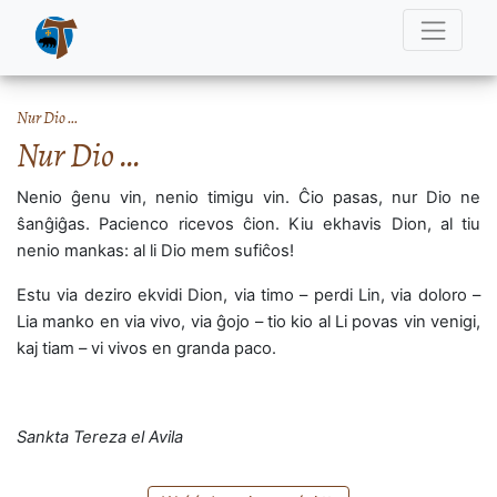
Nur Dio …
Nur Dio …
Nenio ĝenu vin, nenio timigu vin. Ĉio pasas, nur Dio ne
ŝanĝiĝas. Pacienco ricevos ĉion. Kiu ekhavis Dion, al tiu
nenio mankas: al li Dio mem sufiĉos!
Estu via deziro ekvidi Dion, via timo – perdi Lin, via doloro –
Lia manko en via vivo, via ĝojo – tio kio al Li povas vin venigi,
kaj tiam – vi vivos en granda paco.
Sankta Tereza el Avila