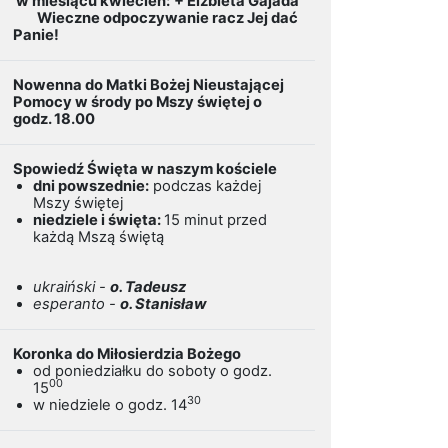
w miesiącu kwiecień:
+ Elżbieta Gajada
Wieczne odpoczywanie racz Jej dać
Panie!
Nowenna do Matki Bożej Nieustającej
Pomocy w środy po Mszy świętej o
godz. 18.00
Spowiedź Święta w naszym kościele
dni powszednie:
podczas każdej
Mszy świętej
niedziele i święta:
15 minut przed
każdą Mszą świętą
ukraiński -
o. Tadeusz
esperanto -
o. Stanisław
Koronka do Miłosierdzia Bożego
od poniedziałku do soboty o godz.
00
15
30
w niedziele o godz. 14