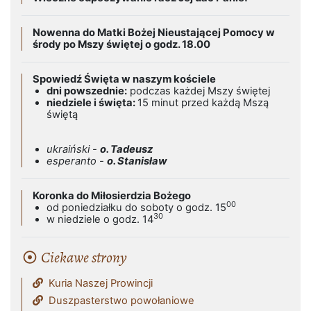
Nowenna do Matki Bożej Nieustającej Pomocy w
środy po Mszy świętej o godz. 18.00
Spowiedź Święta w naszym kościele
dni powszednie:
podczas każdej Mszy świętej
niedziele i święta:
15 minut przed każdą Mszą
świętą
ukraiński -
o. Tadeusz
esperanto -
o. Stanisław
Koronka do Miłosierdzia Bożego
00
od poniedziałku do soboty o godz. 15
30
w niedziele o godz. 14
Ciekawe strony
Kuria Naszej Prowincji
Duszpasterstwo powołaniowe