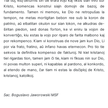
Tial tiuj, kiuj deturnis sin de erara vojo kaj fiksis sian vivo sur
Kristo, komencas konstrui siajn domojn de bazoj, de
fundamento. Tamen ni memoru, ke Dio ne retropuŝas la
tempon, ne metas mortigitan bebon ree sub la koron de
patrino, aŭ elbatitan okulon sur sian lokon, ne alkudras de-
ŝiritan piedon, sed donas forton, ke vi eniru la vojon de
konvertiĝo, kiu estas la vojo por riparo de farita malbono kaj
por rekompenco. Kiam vi konstruas de nove jam kun Dio, Li
por via frato, fratino, aŭ infano havas eternecon. Pro tio tie
sekvos la definitiva kompenso de fakturoj. Ni kiel kristanoj
tiel rigardas tion, tamen jam ĉi tie, kiam ni fiksas nin sur Dio,
ni povas multon superi, ni kapablas al pardono, al konkordo,
al etendo de mano, ĉar tiam ni estas la disĉiploj de Kristo,
kristanoj, katolikoj.
Sac. Boguslavo Jaworowski MSF