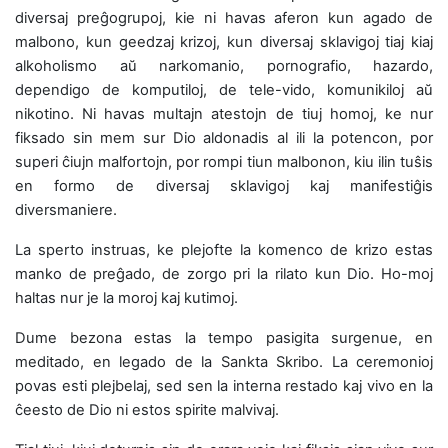
diversaj preĝogrupoj, kie ni havas aferon kun agado de
malbono, kun geedzaj krizoj, kun diversaj sklavigoj tiaj kiaj
alkoholismo aŭ narkomanio, pornografio, hazardo,
dependigo de komputiloj, de tele-vido, komunikiloj aŭ
nikotino. Ni havas multajn atestojn de tiuj homoj, ke nur
fiksado sin mem sur Dio aldonadis al ili la potencon, por
superi ĉiujn malfortojn, por rompi tiun malbonon, kiu ilin tuŝis
en formo de diversaj sklavigoj kaj manifestiĝis
diversmaniere.
La sperto instruas, ke plejofte la komenco de krizo estas
manko de preĝado, de zorgo pri la rilato kun Dio. Ho-moj
haltas nur je la moroj kaj kutimoj.
Dume bezona estas la tempo pasigita surgenue, en
meditado, en legado de la Sankta Skribo. La ceremonioj
povas esti plejbelaj, sed sen la interna restado kaj vivo en la
ĉeesto de Dio ni estos spirite malvivaj.