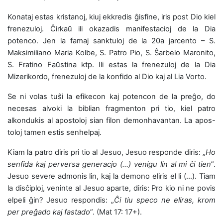
Konataj estas kristanoj, kiuj ekkredis ĝisfine, iris post Dio kiel
frenezuloj. Ĉirkaŭ ili okazadis manifestacioj de la Dia
potenco. Jen la famaj sanktuloj de la 20a jarcento – S.
Maksimiliano Maria Kolbe, S. Patro Pio, S. Ŝarbelo Maronito,
S. Fratino Faŭstina ktp. Ili estas la frenezuloj de la Dia
Mizerikordo, frenezuloj de la konfido al Dio kaj al Lia Vorto.
Se ni volas tuŝi la efikecon kaj potencon de la preĝo, do
necesas alvoki la biblian fragmenton pri tio, kiel patro
alkondukis al apostoloj sian filon demonhavantan. La apos-
toloj tamen estis senhelpaj.
Kiam la patro diris pri tio al Jesuo, Jesuo responde diris: „
Ho
senfida kaj perversa generacjo (…) venigu lin al mi ĉi tien
”.
Jesuo severe admonis lin, kaj la demono eliris el li (…). Tiam
la disĉiploj, veninte al Jesuo aparte, diris: Pro kio ni ne povis
elpeli ĝin? Jesuo respondis: „
Ĉi tiu speco ne eliras, krom
per preĝado kaj fastado
”. (Mat 17: 17+).