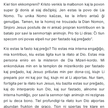
Kiel tion ekkompreni? Kristo venkis la malbonon kaj la povon
super ĝi donis al siaj disĉiploj. Jen estas la povo de Lia
Nomo. Tiu unika Nomo kaŭzas, ke la infero antaŭ ĝi
genuiĝas. Tamen, ke la homoj ne trouzadu la Dian Nomon,
Sinjoro Jesus postulis de ni ankaŭ propran kontribuon en la
batalo por savi la senmortajn animojn. Pro tio Li diras: Ĉi tiun
specom oni povas elpeli nur per fastado kaj preĝado”.
Kio estas la fasto kaj preĝo? Tio estas mia interna engaĝiĝo,
mia kontribuo, kiu estas ligita kun la rilato al Dio. Estas mia
persona eniro en la misteron de Dia Mizeri-kordo. Mi
enkondukas min en la templon de mizerikordo per fastado
kaj preĝado, kaj Jesuo priŝutas min per dona-coj, kiujn Li
preparis por mi kaj por tiuj, kiujn mi al Li alportas. Nur tiam,
fortigita per la rilato kun Jesuo, kiu bazita estas sur preĝado,
kaj do interparolo kun Dio, kaj sur fastado, alinome sur
interna humiliĝo, por savi la senmor-tajn animojn mi rezignas
pri iu deca bono. Tiel profundigi-ta rilato kun Dio alportas
abundan frukton de graco. Tion ni spertas tre klare en