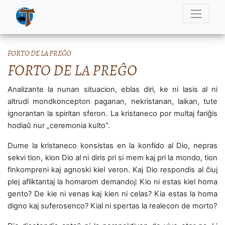
FORTO DE LA PREĜO
FORTO DE LA PREĜO
Analizante la nunan situacion, eblas diri, ke ni lasis al ni
altrudi mondkoncepton paganan, nekristanan, laikan, tute
ignorantan la spiritan sferon. La kristaneco por multaj fariĝis
hodiaŭ nur „ceremonia kulto”.
Dume la kristaneco konsistas en la konfido al Dio, nepras
sekvi tion, kion Dio al ni diris pri si mem kaj pri la mondo, tion
finkompreni kaj agnoski kiel veron. Kaj Dio respondis al ĉiuj
plej afliktantaj la homarom demandoj: Kio ni estas kiel homa
gento? De kie ni venas kaj kien ni celas? Kia estas la homa
digno kaj suferosenco? Kial ni spertas la realecon de morto?