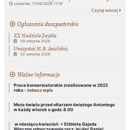
czwartek, 11/06/2026
11:19
Czytaj wiecej
Ogłoszenia duszpasterskie
XX Niedziela Zwykła
09 sierpnia 2026
Uroczystość M.B. Anielskiej.
02 sierpnia 2026
Ważne informacje
Prace konserwatorskie zrealizowane w 2022
roku -
zobacz wpis
Msza święta przed ołtarzem świętego Antoniego
w każdy wtorek o godz. 8.00
w miesiącu kwiecień:
+ Elżbieta Gajada
Wieczne odpoczywanie racz Jej dać Panie!