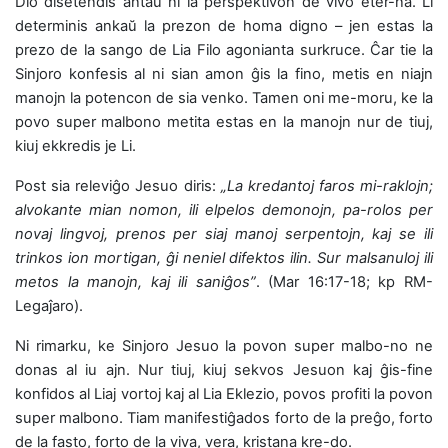
Dio disetendis antaŭ ni la perspektivon de vivo eter-na. Li
determinis ankaŭ la prezon de homa digno – jen estas la
prezo de la sango de Lia Filo agonianta surkruce. Ĉar tie la
Sinjoro konfesis al ni sian amon ĝis la fino, metis en niajn
manojn la potencon de sia venko. Tamen oni me-moru, ke la
povo super malbono metita estas en la manojn nur de tiuj,
kiuj ekkredis je Li.
Post sia releviĝo Jesuo diris:
„La kredantoj faros mi-raklojn;
alvokante mian nomon, ili elpelos demonojn, pa-rolos per
novaj lingvoj, prenos per siaj manoj serpentojn, kaj se ili
trinkos ion mortigan, ĝi neniel difektos ilin. Sur malsanuloj ili
metos la manojn, kaj ili saniĝos”
. (Mar 16:17-18; kp RM-
Legaĵaro).
Ni rimarku, ke Sinjoro Jesuo la povon super malbo-no ne
donas al iu ajn. Nur tiuj, kiuj sekvos Jesuon kaj ĝis-fine
konfidos al Liaj vortoj kaj al Lia Eklezio, povos profiti la povon
super malbono. Tiam manifestiĝados forto de la preĝo, forto
de la fasto, forto de la viva, vera, kristana kre-do.