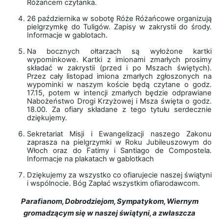
Różańcem czytanka.
26 października w sobotę Róże Różańcowe organizują
pielgrzymkę do Tuligów. Zapisy w zakrystii do środy.
Informacje w gablotach.
Na bocznych ołtarzach są wyłożone kartki
wypominkowe. Kartki z imionami zmarłych prosimy
składać w zakrystii (przed i po Mszach świętych).
Przez cały listopad imiona zmarłych zgłoszonych na
wypominki w naszym koście będą czytane o godz.
17.15, potem w intencji zmarłych będzie odprawiane
Nabożeństwo Drogi Krzyżowej i Msza święta o godz.
18.00. Za ofiary składane z tego tytułu serdecznie
dziękujemy.
Sekretariat Misji i Ewangelizacji naszego Zakonu
zaprasza na pielgrzymki w Roku Jubileuszowym do
Włoch oraz do Fatimy i Santiago de Compostela.
Informacje na plakatach w gablotkach
Dziękujemy za wszystko co ofiarujecie naszej świątyni
i wspólnocie. Bóg Zapłać wszystkim ofiarodawcom.
Parafianom, Dobrodziejom, Sympatykom, Wiernym
gromadzącym się w naszej świątyni, a zwłaszcza