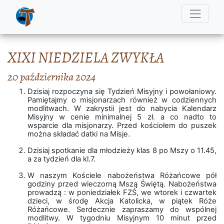
XIXI NIEDZIELA ZWYKŁA
20 października 2024
Dzisiaj rozpoczyna się Tydzień Misyjny i powołaniowy.
Pamiętajmy o misjonarzach również w codziennych
modlitwach. W zakrystii jest do nabycia Kalendarz
Misyjny w cenie minimalnej 5 zł. a co nadto to
wsparcie dla misjonarzy. Przed kościołem do puszek
można składać datki na Misje.
Dzisiaj spotkanie dla młodzieży klas 8 po Mszy o 11.45,
a za tydzień dla kl.7.
W naszym Kościele nabożeństwa Różańcowe pół
godziny przed wieczorną Mszą Świętą. Nabożeństwa
prowadzą : w poniedziałek FZŚ, we wtorek i czwartek
dzieci, w środę Akcja Katolicka, w piątek Róże
Różańcowe. Serdecznie zapraszamy do wspólnej
modlitwy. W tygodniu Misyjnym 10 minut przed