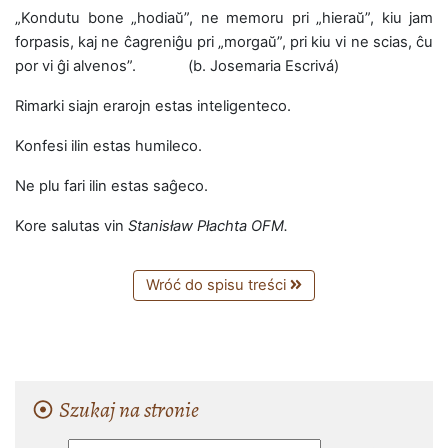
„Kondutu bone „hodiaŭ”, ne memoru pri „hieraŭ”, kiu jam
forpasis, kaj ne ĉagreniĝu pri „morgaŭ”, pri kiu vi ne scias, ĉu
por vi ĝi alvenos”. (b. Josemaria Escrivá)
Rimarki siajn erarojn estas inteligenteco.
Konfesi ilin estas humileco.
Ne plu fari ilin estas saĝeco.
Kore salutas vin
Stanisław Płachta OFM.
Wróć do spisu treści
Szukaj na stronie