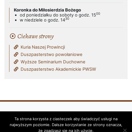
Koronka do Miłosierdzia Bożego
00
od poniedziałku do soboty o godz. 15
30
w niedziele o godz. 14
Ciekawe strony
Kuria Naszej Prowincji
Duszpasterstwo powołaniowe
Wyższe Seminarium Duchowne
Duszpasterstwo Akademickie PWSW
Ta strona korzysta z ciasteczek aby świadczyć usługi na
Klasztor i Parafia Franciszkanów - OFM
najwyższym poziomie. Dalsze korzystanie ze strony oznacza,
(Reformatów) w Przemyślu © 2026
że zgadzasz się na ich użycie.