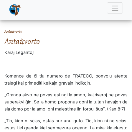
Antaŭvorto
Antaŭvorto
Karaj Legantoj!
Komence de ĉi tiu numero de FRATECO, bonvolu atente
tralegi kaj primediti kelkajn gravajn indikojn.
„Granda akvo ne povas estingi la amon, kaj riveroj ne povas
superakvi ĝin. Se la homo proponus doni la tutan havaĵon de
sia domo por la amo, oni malestime lin forpu-ŝus”. (Kan 8:7)
„Tio, kion ni scias, estas nur unu guto. Tio, kion ni ne scias,
estas tiel granda kiel senmezura oceano. La mira-kla ekesto