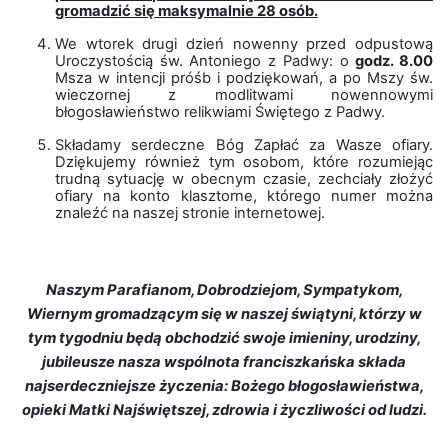
gromadzić się maksymalnie 28 osób.
We wtorek drugi dzień nowenny przed odpustową
Uroczystością św. Antoniego z Padwy: o
godz. 8.00
Msza w intencji próśb i podziękowań, a po Mszy św.
wieczornej z modlitwami nowennowymi
błogosławieństwo relikwiami Świętego z Padwy.
Składamy serdeczne Bóg Zapłać za Wasze ofiary.
Dziękujemy również tym osobom, które rozumiejąc
trudną sytuację w obecnym czasie, zechciały złożyć
ofiary na konto klasztorne, którego numer można
znaleźć na naszej stronie internetowej.
Naszym Parafianom, Dobrodziejom, Sympatykom,
Wiernym gromadzącym się w naszej świątyni, którzy w
tym tygodniu będą obchodzić swoje imieniny, urodziny,
jubileusze nasza wspólnota franciszkańska składa
najserdeczniejsze życzenia: Bożego błogosławieństwa,
opieki Matki Najświętszej, zdrowia i życzliwości od ludzi.