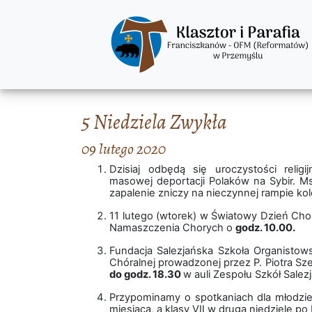
5 Niedziela Zwykła
09 lutego 2020
Dzisiaj odbędą się uroczystości religi
masowej deportacji Polaków na Sybir. M
zapalenie zniczy na nieczynnej rampie k
11 lutego (wtorek) w Światowy Dzień Ch
Namaszczenia Chorych o
godz. 10.00.
Fundacja Salezjańska Szkoła Organistows
Chóralnej prowadzonej przez P. Piotra Sz
do godz. 18.30
w auli Zespołu Szkół Sale
Przypominamy o spotkaniach dla młodzie
miesiąca, a klasy VII w drugą niedzielę po