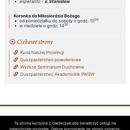
esperanto -
o. Stanisław
Koronka do Miłosierdzia Bożego
00
od poniedziałku do soboty o godz. 15
30
w niedziele o godz. 14
Ciekawe strony
Kuria Naszej Prowincji
Duszpasterstwo powołaniowe
Wyższe Seminarium Duchowne
Duszpasterstwo Akademickie PWSW
Ta strona korzysta z ciasteczek aby świadczyć usługi na
Klasztor i Parafia Franciszkanów - OFM
najwyższym poziomie. Dalsze korzystanie ze strony oznacza,