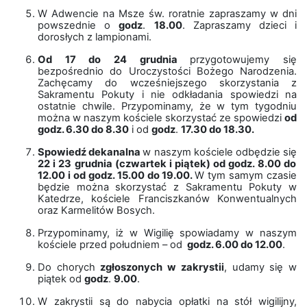
W Adwencie na Msze św. roratnie zapraszamy w dni
powszednie o
godz
.
18.00
. Zapraszamy dzieci i
dorosłych z lampionami.
Od 17 do 24 grudnia
przygotowujemy się
bezpośrednio do Uroczystości Bożego Narodzenia.
Zachęcamy do wcześniejszego skorzystania z
Sakramentu Pokuty i nie odkładania spowiedzi na
ostatnie chwile. Przypominamy, że w tym tygodniu
można w naszym kościele skorzystać ze spowiedzi
od
godz. 6.30 do 8.30
i od
godz
.
17.30 do 18.30.
Spowiedź dekanalna
w naszym kościele odbędzie się
22 i 23 grudnia (czwartek i piątek) od godz. 8.00 do
12.00 i od godz. 15.00 do 19.00.
W tym samym czasie
będzie można skorzystać z Sakramentu Pokuty w
Katedrze, kościele Franciszkanów Konwentualnych
oraz Karmelitów Bosych.
Przypominamy, iż w Wigilię spowiadamy w naszym
kościele przed południem – od
godz. 6.00 do 12.00
.
Do chorych
zgłoszonych w zakrystii
, udamy się w
piątek od
godz
.
9.00
.
W zakrystii są do nabycia opłatki na stół wigilijny,