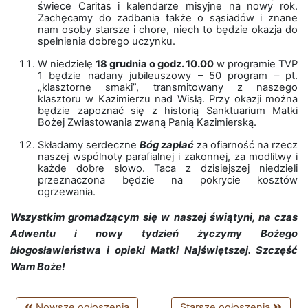
świece Caritas i kalendarze misyjne na nowy rok.
Zachęcamy do zadbania także o sąsiadów i znane
nam osoby starsze i chore, niech to będzie okazja do
spełnienia dobrego uczynku.
W niedzielę
18 grudnia o godz. 10.00
w programie TVP
1 będzie nadany jubileuszowy – 50 program – pt.
„klasztorne smaki”, transmitowany z naszego
klasztoru w Kazimierzu nad Wisłą. Przy okazji można
będzie zapoznać się z historią Sanktuarium Matki
Bożej Zwiastowania zwaną Panią Kazimierską.
Składamy serdeczne
Bóg zapłać
za ofiarność na rzecz
naszej wspólnoty parafialnej i zakonnej, za modlitwy i
każde dobre słowo. Taca z dzisiejszej niedzieli
przeznaczona będzie na pokrycie kosztów
ogrzewania.
Wszystkim gromadzącym się w naszej świątyni, na czas
Adwentu i nowy tydzień życzymy Bożego
błogosławieństwa i opieki Matki Najświętszej.
Szczęść
Wam Boże!
Nowsze ogłoszenia
Starsze ogłoszenia