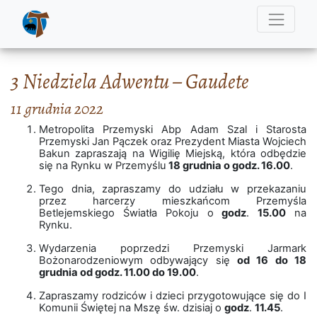
3 Niedziela Adwentu – Gaudete
11 grudnia 2022
Metropolita Przemyski Abp Adam Szal i Starosta
Przemyski Jan Pączek oraz Prezydent Miasta Wojciech
Bakun zapraszają na Wigilię Miejską, która odbędzie
się na Rynku w Przemyślu
18 grudnia o godz. 16.00
.
Tego dnia, zapraszamy do udziału w przekazaniu
przez harcerzy mieszkańcom Przemyśla
Betlejemskiego Światła Pokoju o
godz
.
15.00
na
Rynku.
Wydarzenia poprzedzi Przemyski Jarmark
Bożonarodzeniowym odbywający się
od 16 do 18
grudnia od godz. 11.00 do 19.00
.
Zapraszamy rodziców i dzieci przygotowujące się do I
Komunii Świętej na Mszę św. dzisiaj o
godz
.
11.45
.