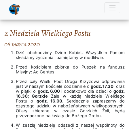
2 Niedziela Wielkiego Postu
08 marca 2020
Dziś obchodzimy Dzień Kobiet. Wszystkim Paniom
składamy życzenia i pamiętamy w modlitwie.
Przed kościołem zbiórka do Puszek na fundusz
Misyjny: Ad Gentes.
Przez cały Wielki Post Droga Krzyżowa odprawiana
jest w naszym kościele codziennie o
godz. 17.30
, oraz
w piątki o
godz. 6.00
i dodatkowo dla dzieci o
godz.
16.30; Gorzkie
Żale w każdą niedziele Wielkiego
Postu o
godz. 16.00
. Serdecznie zapraszamy do
częstego udziału w nabożeństwach wielkopostnych.
Ofiary zbierane w czasie Gorzkich Żali, będą
przeznaczone na kwiaty do Bożego Grobu.
W zeszłą niedzielę odszedł z naszej wspólnoty do