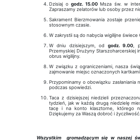
Dzisiaj o
godz. 15.00
Msza św. w inten
Zapraszamy zelatorów lub osoby przez n
Sakrament Bierzmowania zostaje przeni
stosownym czasie.
W zakrystii są do nabycia wigilijne świece C
W dniu dzisiejszym, od
godz. 9.00
, 
Przemyskiej Drużyny Starszoharcerskiej i
obrus wigilijny.
W związku z ograniczeniami, nasza świ
zajmowanie miejsc oznaczonych kartkami
Przypominamy o obowiązku zasłaniania nos
podczas spowiedzi.
Taca z dzisiejszej niedzieli przeznacz
tydzień, jak w każdą drugą niedzielę mie
tacę i na konto klasztorne, którego 
Dziękujemy za Waszą dobroć i życzliwość
Wszystkim gromadzącym się w naszej świ