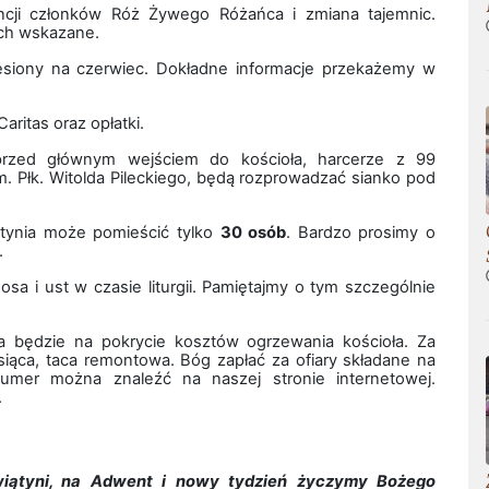
cji członków Róż Żywego Różańca i zmiana tajemnic.
ich wskazane.
esiony na czerwiec. Dokładne informacje przekażemy w
aritas oraz opłatki.
przed głównym wejściem do kościoła, harcerze z 99
m. Płk. Witolda Pileckiego, będą rozprowadzać sianko pod
ątynia może pomieścić tylko
30 osób
. Bardzo prosimy o
.
a i ust w czasie liturgii. Pamiętajmy o tym szczególnie
ona będzie na pokrycie kosztów ogrzewania kościoła. Za
siąca, taca remontowa. Bóg zapłać za ofiary składane na
numer można znaleźć na naszej stronie internetowej.
.
ątyni, na Adwent i nowy tydzień życzymy Bożego