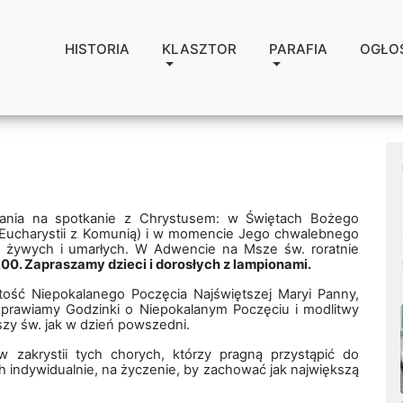
HISTORIA
KLASZTOR
PARAFIA
OGŁO
ania na spotkanie z Chrystusem: w Świętach Bożego
 Eucharystii z Komunią) i w momencie Jego chwalebnego
ić żywych i umarłych. W Adwencie na Msze św. roratnie
.00. Zapraszamy dzieci i dorosłych z lampionami.
ść Niepokalanego Poczęcia Najświętszej Maryi Panny,
prawiamy Godzinki o Niepokalanym Poczęciu i modlitwy
y św. jak w dzień powszedni.
 zakrystii tych chorych, którzy pragną przystąpić do
h indywidualnie, na życzenie, by zachować jak największą