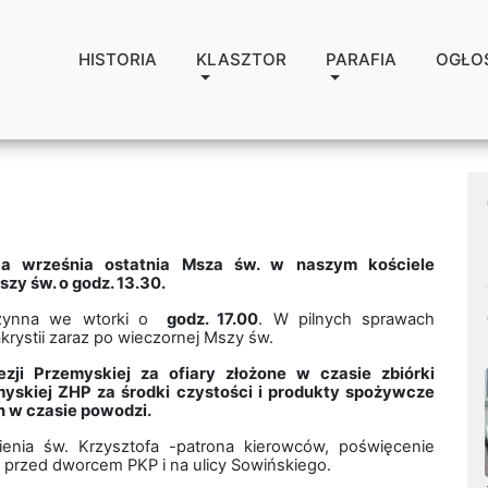
HISTORIA
KLASZTOR
PARAFIA
OGŁO
ńca września ostatnia Msza św. w naszym kościele
zy św. o godz. 13.30.
czynna we wtorki o
godz. 17.00
. W pilnych sprawach
krystii zaraz po wieczornej Mszy św.
zji Przemyskiej za ofiary złożone w czasie zbiórki
myskiej ZHP za środki czystości i produkty spożywcze
 w czasie powodzi.
ienia św. Krzysztofa -patrona kierowców, poświęcenie
 przed dworcem PKP i na ulicy Sowińskiego.