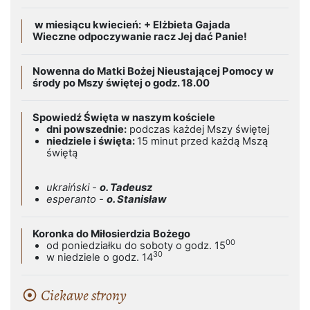
w miesiącu kwiecień:
+ Elżbieta Gajada
Wieczne odpoczywanie racz Jej dać Panie!
Nowenna do Matki Bożej Nieustającej Pomocy w
środy po Mszy świętej o godz. 18.00
Spowiedź Święta w naszym kościele
dni powszednie:
podczas każdej Mszy świętej
niedziele i święta:
15 minut przed każdą Mszą
świętą
ukraiński -
o. Tadeusz
esperanto -
o. Stanisław
Koronka do Miłosierdzia Bożego
00
od poniedziałku do soboty o godz. 15
30
w niedziele o godz. 14
Ciekawe strony