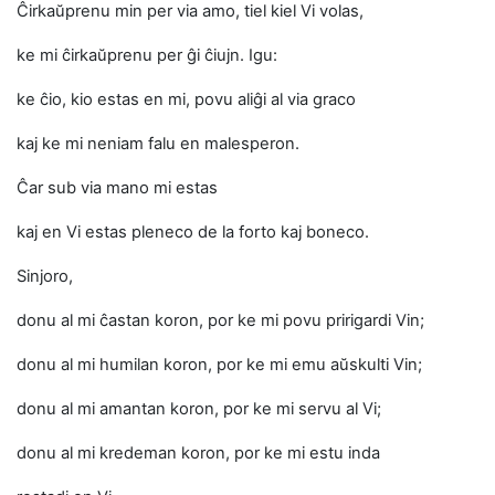
Ĉirkaŭprenu min per via amo, tiel kiel Vi volas,
ke mi ĉirkaŭprenu per ĝi ĉiujn. Igu:
ke ĉio, kio estas en mi, povu aliĝi al via graco
kaj ke mi neniam falu en malesperon.
Ĉar sub via mano mi estas
kaj en Vi estas pleneco de la forto kaj boneco.
Sinjoro,
donu al mi ĉastan koron, por ke mi povu pririgardi Vin;
donu al mi humilan koron, por ke mi emu aŭskulti Vin;
donu al mi amantan koron, por ke mi servu al Vi;
donu al mi kredeman koron, por ke mi estu inda