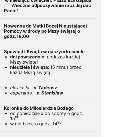
w miesiącu kwiecień:
+ Elżbieta Gajada
Wieczne odpoczywanie racz Jej dać
Panie!
Nowenna do Matki Bożej Nieustającej
Pomocy w środy po Mszy świętej o
godz. 18.00
Spowiedź Święta w naszym kościele
dni powszednie:
podczas każdej
Mszy świętej
niedziele i święta:
15 minut przed
każdą Mszą świętą
ukraiński -
o. Tadeusz
esperanto -
o. Stanisław
Koronka do Miłosierdzia Bożego
od poniedziałku do soboty o godz.
00
15
30
w niedziele o godz. 14