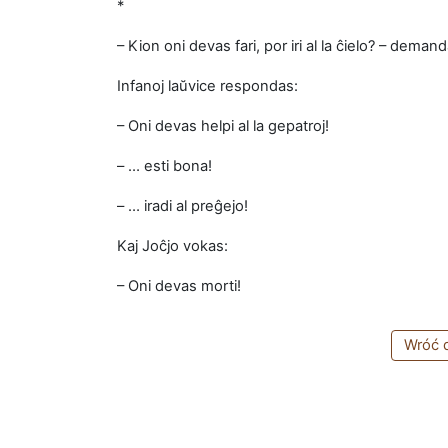
*
– Kion oni devas fari, por iri al la ĉielo? – deman
Infanoj laŭvice respondas:
– Oni devas helpi al la gepatroj!
– … esti bona!
– … iradi al preĝejo!
Kaj Joĉjo vokas:
– Oni devas morti!
Wróć d