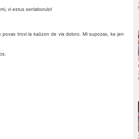
l mi, vi estus senlaborulo!
e povas trovi la kaŭzon de via doloro. Mi supozas, ke jen
os.