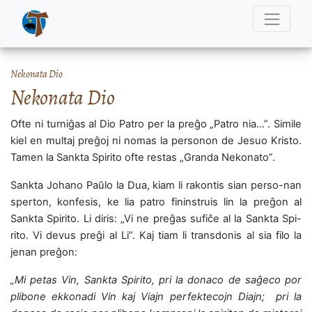
Nekonata Dio
Nekonata Dio
Ofte ni turniĝas al Dio Patro per la preĝo „Patro nia…”. Simile
kiel en multaj preĝoj ni nomas la personon de Jesuo Kristo.
Tamen la Sankta Spirito ofte restas „Granda Nekonato”.
Sankta Johano Paŭlo la Dua, kiam li rakontis sian perso-nan
sperton, konfesis, ke lia patro fininstruis lin la preĝon al
Sankta Spirito. Li diris: „Vi ne preĝas sufiĉe al la Sankta Spi-
rito. Vi devus preĝi al Li”. Kaj tiam li transdonis al sia filo la
jenan preĝon:
„Mi petas Vin, Sankta Spirito, pri la donaco de saĝeco por
plibone ekkonadi Vin kaj Viajn perfektecojn Diajn; pri la