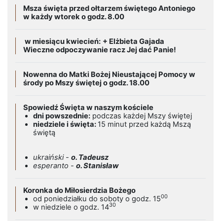
Msza święta przed ołtarzem świętego Antoniego
w każdy wtorek o godz. 8.00
w miesiącu kwiecień:
+ Elżbieta Gajada
Wieczne odpoczywanie racz Jej dać Panie!
Nowenna do Matki Bożej Nieustającej Pomocy w
środy po Mszy świętej o godz. 18.00
Spowiedź Święta w naszym kościele
dni powszednie:
podczas każdej Mszy świętej
niedziele i święta:
15 minut przed każdą Mszą
świętą
ukraiński -
o. Tadeusz
esperanto -
o. Stanisław
Koronka do Miłosierdzia Bożego
00
od poniedziałku do soboty o godz. 15
30
w niedziele o godz. 14