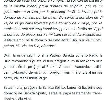
donaco de racio por plibone kompreni la spiriton de misteroj
de la sankta kredo; pri la donaco de scipovo, por ke mi
gvidu min en la vivo per la principoj de ĉi tiu kredo; pri la
donaco de konsilo, por ke mi en ĉio serĉu la konsilon ĉe Vi
kaj ĉe Vi ĝin ĉiam trovadu; pri la donaco de kuraĝo, por ke
nenia timo nek surteraj konsideroj povu min forŝiri de Vi; pri
la donaco de pieco, por ke mi ĉiam servu al Via Majesto kun
la fileca amo; pri la donaco de timo antaŭ Dio, por ke mi timu
pekon, kiu Vin, ho Dio, ofendas”.
Dum la unua pilgrimo al la Patrujo Sankta Johano Paŭlo la
Dua rekomendis ĝuste ĉi tiun preĝon dum la renkonto kun
junularo ĉe la preĝejo al Sankta Anna en Varsovio. Li diris
tiam: „Akceptu de mi ĉi tiun preĝon, kiun fininstruis al mi mia
patro, kaj restu fidelaj al ĝi”.
Estas multaj preĝoj al la Sankta Spirito, tamen ĉi tiu, pri la sep
donacoj de Sankta Spirito, estas la papa testamento trans-
donita al ĉiu el ni.