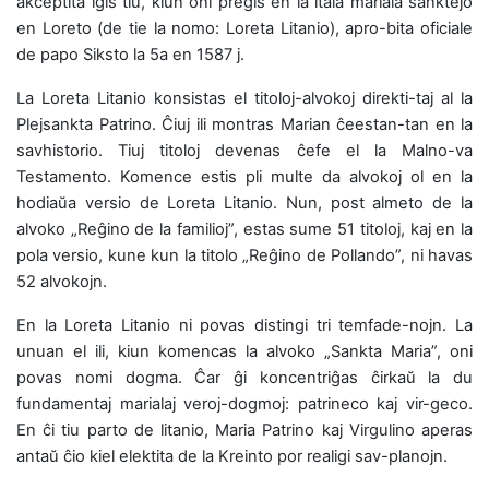
akceptita iĝis tiu, kiun oni preĝis en la itala mariala sanktejo
en Loreto (de tie la nomo: Loreta Litanio), apro-bita oficiale
de papo Siksto la 5a en 1587 j.
La Loreta Litanio konsistas el titoloj-alvokoj direkti-taj al la
Plejsankta Patrino. Ĉiuj ili montras Marian ĉeestan-tan en la
savhistorio. Tiuj titoloj devenas ĉefe el la Malno-va
Testamento. Komence estis pli multe da alvokoj ol en la
hodiaŭa versio de Loreta Litanio. Nun, post almeto de la
alvoko „Reĝino de la familioj”, estas sume 51 titoloj, kaj en la
pola versio, kune kun la titolo „Reĝino de Pollando”, ni havas
52 alvokojn.
En la Loreta Litanio ni povas distingi tri temfade-nojn. La
unuan el ili, kiun komencas la alvoko „Sankta Maria”, oni
povas nomi dogma. Ĉar ĝi koncentriĝas ĉirkaŭ la du
fundamentaj marialaj veroj-dogmoj: patrineco kaj vir-geco.
En ĉi tiu parto de litanio, Maria Patrino kaj Virgulino aperas
antaŭ ĉio kiel elektita de la Kreinto por realigi sav-planojn.