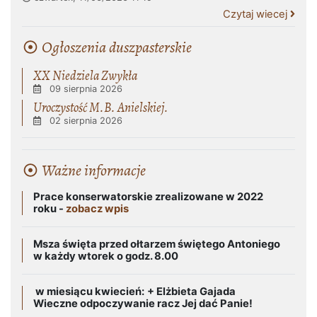
Czytaj wiecej
Ogłoszenia duszpasterskie
XX Niedziela Zwykła
09 sierpnia 2026
Uroczystość M.B. Anielskiej.
02 sierpnia 2026
Ważne informacje
Prace konserwatorskie zrealizowane w 2022
roku -
zobacz wpis
Msza święta przed ołtarzem świętego Antoniego
w każdy wtorek o godz. 8.00
w miesiącu kwiecień:
+ Elżbieta Gajada
Wieczne odpoczywanie racz Jej dać Panie!