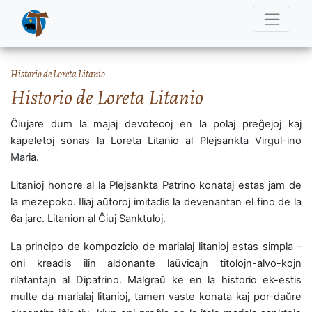
Historio de Loreta Litanio
Historio de Loreta Litanio
Ĉiujare dum la majaj devotecoj en la polaj preĝejoj kaj
kapeletoj sonas la Loreta Litanio al Plejsankta Virgul-ino
Maria.
Litanioj honore al la Plejsankta Patrino konataj estas jam de
la mezepoko. Iliaj aŭtoroj imitadis la devenantan el fino de la
6a jarc. Litanion al Ĉiuj Sanktuloj.
La principo de kompozicio de marialaj litanioj estas simpla –
oni kreadis ilin aldonante laŭvicajn titolojn-alvo-kojn
rilatantajn al Dipatrino. Malgraŭ ke en la historio ek-estis
multe da marialaj litanioj, tamen vaste konata kaj por-daŭre