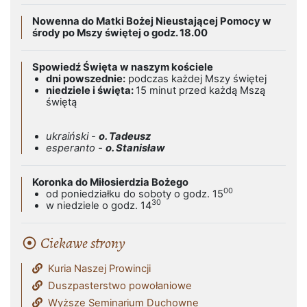
Nowenna do Matki Bożej Nieustającej Pomocy w
środy po Mszy świętej o godz. 18.00
Spowiedź Święta w naszym kościele
dni powszednie:
podczas każdej Mszy świętej
niedziele i święta:
15 minut przed każdą Mszą
świętą
ukraiński -
o. Tadeusz
esperanto -
o. Stanisław
Koronka do Miłosierdzia Bożego
00
od poniedziałku do soboty o godz. 15
30
w niedziele o godz. 14
Ciekawe strony
Kuria Naszej Prowincji
Duszpasterstwo powołaniowe
Wyższe Seminarium Duchowne