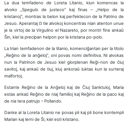
La dua temfadeno de Loreta Litanio, kiun komencas la
alvoko „Spegulo de justeco” kaj finas – „Helpo de la
kristanoj”, montras la belon kaj perfektecon de la Patrino de
Jesuo. Aperantaj ĉi tie alvokoj koncentras nian atenton unue
je la virtoj de la Virgulino el Nazareto, por montri fine ankaŭ
Ŝin, kiel la precipan helpon por la kristana po-polo.
La trian temfadenon de la litanio, komenciĝantan per la titolo
„Reĝino de la anĝeloj”, oni povas nomi definitiva. Ni alvokas
nun la Patrinon de Jesuo kiel glorplenan Reĝi-non de ĉiuj
savitoj, kaj ankaŭ de tiuj, kiuj ankoraŭ luktas kun la surteraj
malfortoj.
Estante Reĝino de la Anĝeloj kaj de Ĉiuj Sanktuloj, Maria
estas ankaŭ Reĝino de niaj familioj kaj Reĝino de la paco kaj
de nia tera patrujo – Pollando.
Danke al la Loreta Litanio ne povas pli kaj pli bone kontempli
Marian kaj lerni de Ŝi, kiel esti kristano.