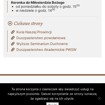
Koronka do Miłosierdzia Bożego
00
od poniedziałku do soboty o godz. 15
30
w niedziele o godz. 14
Ciekawe strony
Kuria Naszej Prowincji
Duszpasterstwo powołaniowe
Wyższe Seminarium Duchowne
Duszpasterstwo Akademickie PWSW
Ta strona korzysta z ciasteczek aby świadczyć usługi na
Klasztor i Parafia Franciszkanów - OFM
najwyższym poziomie. Dalsze korzystanie ze strony oznacza,
(Reformatów) w Przemyślu © 2026
że zgadzasz się na ich użycie.