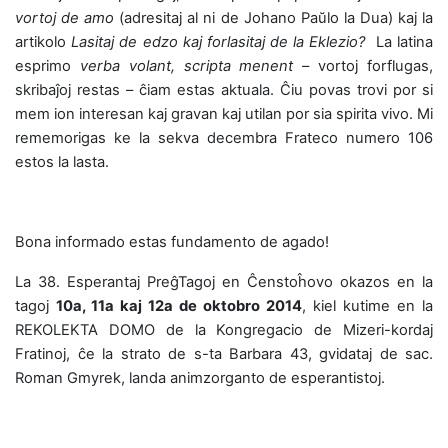
vortoj de amo
(adresitaj al ni de Johano Paŭlo la Dua) kaj la
artikolo
Lasitaj de edzo kaj forlasitaj de la Eklezio?
La latina
esprimo
verba volant, scripta menent
– vortoj forflugas,
skribaĵoj restas – ĉiam estas aktuala. Ĉiu povas trovi por si
mem ion interesan kaj gravan kaj utilan por sia spirita vivo. Mi
rememorigas ke la sekva decembra Frateco numero 106
estos la lasta.
Bona informado estas fundamento de agado!
La 38. Esperantaj PreĝTagoj en Ĉenstoĥovo okazos en la
tagoj
10a, 11a kaj 12a de oktobro 2014
, kiel kutime en la
REKOLEKTA DOMO de la Kongregacio de Mizeri-kordaj
Fratinoj, ĉe la strato de s-ta Barbara 43, gvidataj de sac.
Roman Gmyrek, landa animzorganto de esperantistoj.