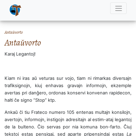
Antaŭvorto
Antaŭvorto
Karaj Legantoj!
Kiam ni iras aŭ veturas sur vojo, tiam ni rimarkas diversajn
trafiksignojn, kiuj enhavas gravajn informojn, ekzemple
avertas pri danĝero, ordonas konservi konvenan rapidecon,
halti ĉe signo “Stop” ktp.
Ankaŭ ĉi tiu Frateco numero 105 entenas multajn konsilojn,
avertojn, informojn, instigojn adresitajn al estim-ataj legantoj
de la bulteno. Ĉio servas por nia komuna bon-farto. Ĉiuj
tekstoj estas pensigaj, sed aparte pripensindaj estas
La