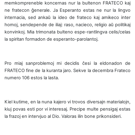
memkompreneble koncernas nur la bultenon FRATECO kaj
ne fratecon ĝenerale. Ja Esperanto estas ne nur la lingvo
internacia, sed ankaŭ la ideo de frateco kaj amikeco inter
homoj, sendepende de iliaj: raso, nacieco, religio aŭ politikaj
konvinkoj. Mia trimonata bulteno espe-rantlingva celis/celas
la spiritan formadon de esperanto-parolantoj.
Pro miaj sanproblemoj mi decidis ĉesi la eldonadon de
FRATECO fine de la kuranta jaro. Sekve la decembra Frateco
numero 106 estos la lasta.
Kiel kutime, en la nuna kajero vi trovos diversajn materialojn,
kiuj povas esti por vi interesaj. Precipe multe pensigaj estas
la frazoj en intervjuo al Dio. Valoras ilin bone prikonsideri.