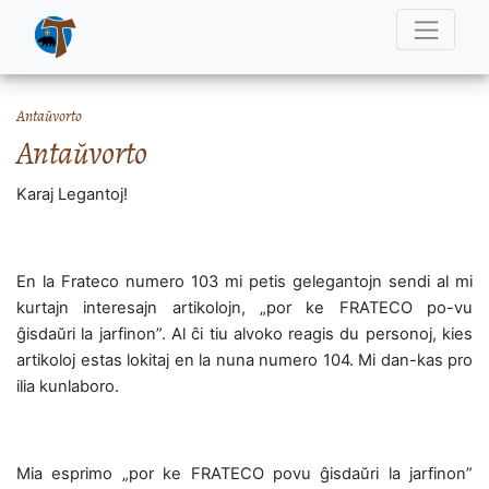
Antaŭvorto
Antaŭvorto
Karaj Legantoj!
En la Frateco numero 103 mi petis gelegantojn sendi al mi
kurtajn interesajn artikolojn, „por ke FRATECO po-vu
ĝisdaŭri la jarfinon”. Al ĉi tiu alvoko reagis du personoj, kies
artikoloj estas lokitaj en la nuna numero 104. Mi dan-kas pro
ilia kunlaboro.
Mia esprimo „por ke FRATECO povu ĝisdaŭri la jarfinon”