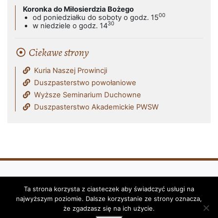
Koronka do Miłosierdzia Bożego
00
od poniedziałku do soboty o godz. 15
30
w niedziele o godz. 14
Ciekawe strony
Kuria Naszej Prowincji
Duszpasterstwo powołaniowe
Wyższe Seminarium Duchowne
Duszpasterstwo Akademickie PWSW
Ta strona korzysta z ciasteczek aby świadczyć usługi na
Klasztor i Parafia Franciszkanów - OFM
najwyższym poziomie. Dalsze korzystanie ze strony oznacza,
(Reformatów) w Przemyślu © 2026
że zgadzasz się na ich użycie.