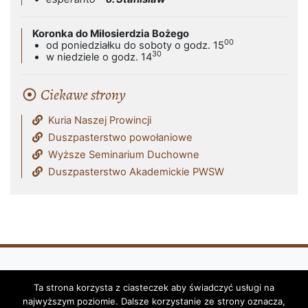
Koronka do Miłosierdzia Bożego
00
od poniedziałku do soboty o godz. 15
30
w niedziele o godz. 14
Ciekawe strony
Kuria Naszej Prowincji
Duszpasterstwo powołaniowe
Wyższe Seminarium Duchowne
Duszpasterstwo Akademickie PWSW
Ta strona korzysta z ciasteczek aby świadczyć usługi na
Klasztor i Parafia Franciszkanów - OFM
najwyższym poziomie. Dalsze korzystanie ze strony oznacza,