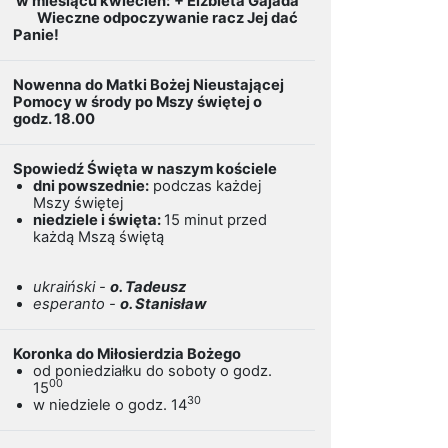
w miesiącu kwiecień:
+ Elżbieta Gajada
Wieczne odpoczywanie racz Jej dać
Panie!
Nowenna do Matki Bożej Nieustającej
Pomocy w środy po Mszy świętej o
godz. 18.00
Spowiedź Święta w naszym kościele
dni powszednie:
podczas każdej
Mszy świętej
niedziele i święta:
15 minut przed
każdą Mszą świętą
ukraiński -
o. Tadeusz
esperanto -
o. Stanisław
Koronka do Miłosierdzia Bożego
od poniedziałku do soboty o godz.
00
15
30
w niedziele o godz. 14