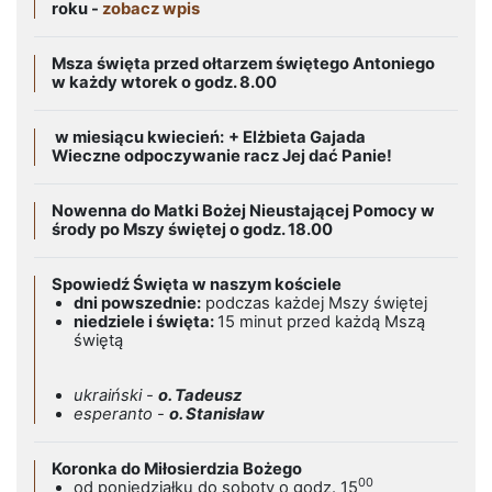
roku -
zobacz wpis
Msza święta przed ołtarzem świętego Antoniego
w każdy wtorek o godz. 8.00
w miesiącu kwiecień:
+ Elżbieta Gajada
Wieczne odpoczywanie racz Jej dać Panie!
Nowenna do Matki Bożej Nieustającej Pomocy w
środy po Mszy świętej o godz. 18.00
Spowiedź Święta w naszym kościele
dni powszednie:
podczas każdej Mszy świętej
niedziele i święta:
15 minut przed każdą Mszą
świętą
ukraiński -
o. Tadeusz
esperanto -
o. Stanisław
Koronka do Miłosierdzia Bożego
00
od poniedziałku do soboty o godz. 15