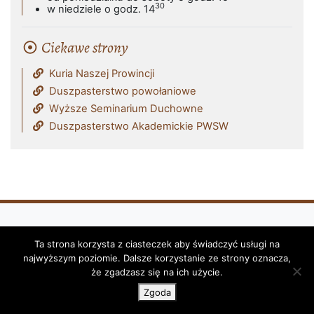
30
w niedziele o godz. 14
Ciekawe strony
Kuria Naszej Prowincji
Duszpasterstwo powołaniowe
Wyższe Seminarium Duchowne
Duszpasterstwo Akademickie PWSW
Ta strona korzysta z ciasteczek aby świadczyć usługi na
Klasztor i Parafia Franciszkanów - OFM
najwyższym poziomie. Dalsze korzystanie ze strony oznacza,
(Reformatów) w Przemyślu © 2026
że zgadzasz się na ich użycie.
Zgoda