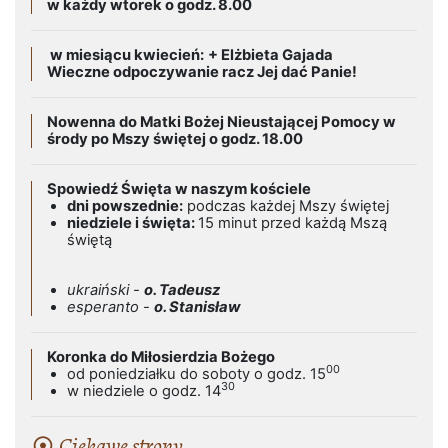
w każdy wtorek o godz. 8.00
w miesiącu kwiecień:
+ Elżbieta Gajada
Wieczne odpoczywanie racz Jej dać Panie!
Nowenna do Matki Bożej Nieustającej Pomocy w
środy po Mszy świętej o godz. 18.00
Spowiedź Święta w naszym kościele
dni powszednie:
podczas każdej Mszy świętej
niedziele i święta:
15 minut przed każdą Mszą
świętą
ukraiński -
o. Tadeusz
esperanto -
o. Stanisław
Koronka do Miłosierdzia Bożego
00
od poniedziałku do soboty o godz. 15
30
w niedziele o godz. 14
Ciekawe strony