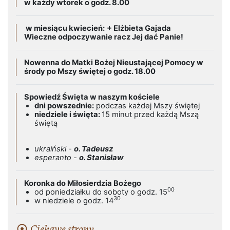
w każdy wtorek o godz. 8.00
w miesiącu kwiecień:
+ Elżbieta Gajada
Wieczne odpoczywanie racz Jej dać Panie!
Nowenna do Matki Bożej Nieustającej Pomocy w
środy po Mszy świętej o godz. 18.00
Spowiedź Święta w naszym kościele
dni powszednie:
podczas każdej Mszy świętej
niedziele i święta:
15 minut przed każdą Mszą
świętą
ukraiński -
o. Tadeusz
esperanto -
o. Stanisław
Koronka do Miłosierdzia Bożego
00
od poniedziałku do soboty o godz. 15
30
w niedziele o godz. 14
Ciekawe strony