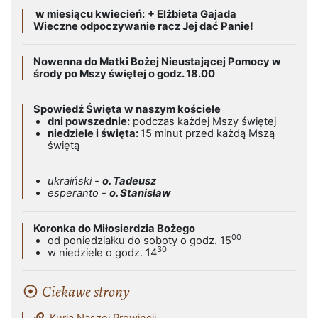
w miesiącu kwiecień:
+ Elżbieta Gajada
Wieczne odpoczywanie racz Jej dać Panie!
Nowenna do Matki Bożej Nieustającej Pomocy w
środy po Mszy świętej o godz. 18.00
Spowiedź Święta w naszym kościele
dni powszednie:
podczas każdej Mszy świętej
niedziele i święta:
15 minut przed każdą Mszą
świętą
ukraiński -
o. Tadeusz
esperanto -
o. Stanisław
Koronka do Miłosierdzia Bożego
00
od poniedziałku do soboty o godz. 15
30
w niedziele o godz. 14
Ciekawe strony