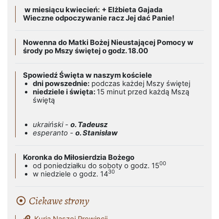
w miesiącu kwiecień:
+ Elżbieta Gajada
Wieczne odpoczywanie racz Jej dać Panie!
Nowenna do Matki Bożej Nieustającej Pomocy w
środy po Mszy świętej o godz. 18.00
Spowiedź Święta w naszym kościele
dni powszednie:
podczas każdej Mszy świętej
niedziele i święta:
15 minut przed każdą Mszą
świętą
ukraiński -
o. Tadeusz
esperanto -
o. Stanisław
Koronka do Miłosierdzia Bożego
00
od poniedziałku do soboty o godz. 15
30
w niedziele o godz. 14
Ciekawe strony