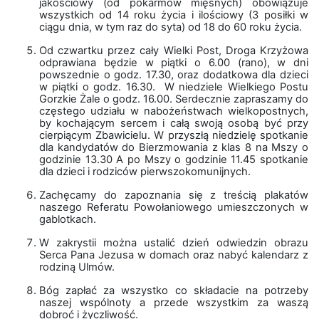
jakościowy (od pokarmów mięsnych) obowiązuje
wszystkich od 14 roku życia i ilościowy (3 posiłki w
ciągu dnia, w tym raz do syta) od 18 do 60 roku życia.
Od czwartku przez cały Wielki Post, Droga Krzyżowa
odprawiana będzie w piątki o 6.00 (rano), w dni
powszednie o godz. 17.30, oraz dodatkowa dla dzieci
w piątki o godz. 16.30. W niedziele Wielkiego Postu
Gorzkie Żale o godz. 16.00. Serdecznie zapraszamy do
częstego udziału w nabożeństwach wielkopostnych,
by kochającym sercem i całą swoją osobą być przy
cierpiącym Zbawicielu. W przyszłą niedzielę spotkanie
dla kandydatów do Bierzmowania z klas 8 na Mszy o
godzinie 13.30 A po Mszy o godzinie 11.45 spotkanie
dla dzieci i rodziców pierwszokomunijnych.
Zachęcamy do zapoznania się z treścią plakatów
naszego Referatu Powołaniowego umieszczonych w
gablotkach.
W zakrystii można ustalić dzień odwiedzin obrazu
Serca Pana Jezusa w domach oraz nabyć kalendarz z
rodziną Ulmów.
Bóg zapłać za wszystko co składacie na potrzeby
naszej wspólnoty a przede wszystkim za waszą
dobroć i życzliwość.