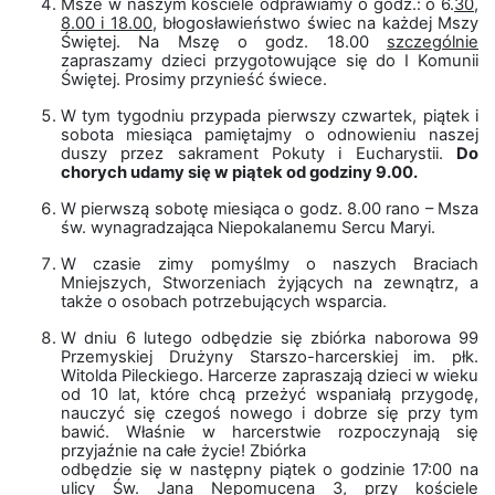
Msze w naszym kościele odprawiamy o godz.: o 6.
30,
8.00 i 18.00
, błogosławieństwo świec na każdej Mszy
Świętej. Na Mszę o godz. 18.00
szczególnie
zapraszamy dzieci przygotowujące się do I Komunii
Świętej. Prosimy przynieść świece.
W tym tygodniu przypada pierwszy czwartek, piątek i
sobota miesiąca pamiętajmy o odnowieniu naszej
duszy przez sakrament Pokuty i Eucharystii.
Do
chorych udamy się w piątek od godziny 9.00.
W pierwszą sobotę miesiąca o godz. 8.00 rano – Msza
św. wynagradzająca Niepokalanemu Sercu Maryi.
W czasie zimy pomyślmy o naszych Braciach
Mniejszych, Stworzeniach żyjących na zewnątrz, a
także o osobach potrzebujących wsparcia.
W dniu 6 lutego odbędzie się zbiórka naborowa 99
Przemyskiej Drużyny Starszo-harcerskiej im. płk.
Witolda Pileckiego. Harcerze zapraszają dzieci w wieku
od 10 lat, które chcą przeżyć wspaniałą przygodę,
nauczyć się czegoś nowego i dobrze się przy tym
bawić. Właśnie w harcerstwie rozpoczynają się
przyjaźnie na całe życie! Zbiórka
odbędzie się w następny piątek o godzinie 17:00 na
ulicy Św. Jana Nepomucena 3, przy kościele