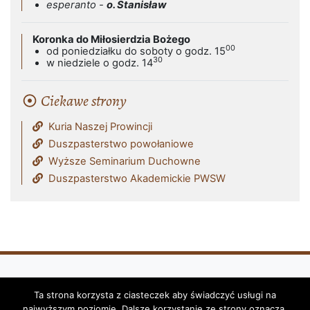
esperanto -
o. Stanisław
Koronka do Miłosierdzia Bożego
00
od poniedziałku do soboty o godz. 15
30
w niedziele o godz. 14
Ciekawe strony
Kuria Naszej Prowincji
Duszpasterstwo powołaniowe
Wyższe Seminarium Duchowne
Duszpasterstwo Akademickie PWSW
Ta strona korzysta z ciasteczek aby świadczyć usługi na
Klasztor i Parafia Franciszkanów - OFM
najwyższym poziomie. Dalsze korzystanie ze strony oznacza,