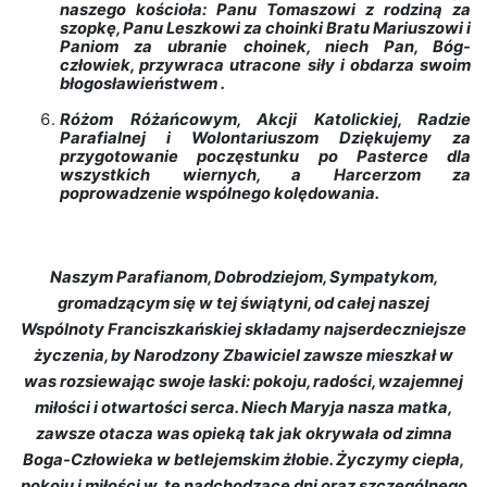
naszego kościoła: Panu Tomaszowi z rodziną za
szopkę, Panu Leszkowi za choinki Bratu Mariuszowi i
Paniom za ubranie choinek, niech Pan, Bóg-
człowiek, przywraca utracone siły i obdarza swoim
błogosławieństwem .
Różom Różańcowym, Akcji Katolickiej, Radzie
Parafialnej i Wolontariuszom Dziękujemy za
przygotowanie poczęstunku po Pasterce dla
wszystkich wiernych, a Harcerzom za
poprowadzenie wspólnego kolędowania.
Naszym Parafianom, Dobrodziejom, Sympatykom,
gromadzącym się w tej świątyni, od całej naszej
Wspólnoty Franciszkańskiej składamy najserdeczniejsze
życzenia, by Narodzony Zbawiciel zawsze mieszkał w
was rozsiewając swoje łaski: pokoju, radości, wzajemnej
miłości i otwartości serca. Niech Maryja nasza matka,
zawsze otacza was opieką tak jak okrywała od zimna
Boga-Człowieka w betlejemskim żłobie. Życzymy ciepła,
pokoju i miłości w te nadchodzące dni oraz szczególnego