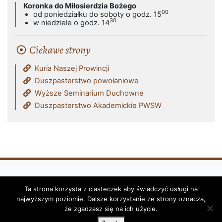
Koronka do Miłosierdzia Bożego
00
od poniedziałku do soboty o godz. 15
30
w niedziele o godz. 14
Ciekawe strony
Kuria Naszej Prowincji
Duszpasterstwo powołaniowe
Wyższe Seminarium Duchowne
Duszpasterstwo Akademickie PWSW
Ta strona korzysta z ciasteczek aby świadczyć usługi na
Klasztor i Parafia Franciszkanów - OFM
najwyższym poziomie. Dalsze korzystanie ze strony oznacza,
(Reformatów) w Przemyślu © 2026
że zgadzasz się na ich użycie.