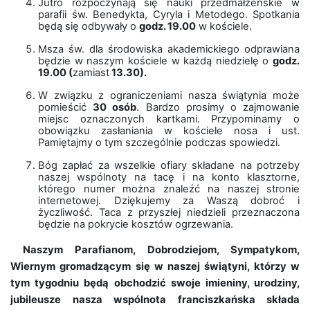
Jutro rozpoczynają się nauki przedmałżeńskie w
parafii św. Benedykta, Cyryla i Metodego. Spotkania
będą się odbywały o
godz. 19.00
w kościele.
Msza św. dla środowiska akademickiego odprawiana
będzie w naszym kościele w każdą niedzielę o
godz.
19.00 (
zamiast
13.30).
W związku z ograniczeniami nasza świątynia może
pomieścić
30 osób
. Bardzo prosimy o zajmowanie
miejsc oznaczonych kartkami. Przypominamy o
obowiązku zasłaniania w kościele nosa i ust.
Pamiętajmy o tym szczególnie podczas spowiedzi.
Bóg zapłać za wszelkie ofiary składane na potrzeby
naszej wspólnoty na tacę i na konto klasztorne,
którego numer można znaleźć na naszej stronie
internetowej. Dziękujemy za Waszą dobroć i
życzliwość. Taca z przyszłej niedzieli przeznaczona
będzie na pokrycie kosztów ogrzewania.
Naszym Parafianom, Dobrodziejom, Sympatykom,
Wiernym gromadzącym się w naszej świątyni, którzy w
tym tygodniu będą obchodzić swoje imieniny, urodziny,
jubileusze nasza wspólnota franciszkańska składa