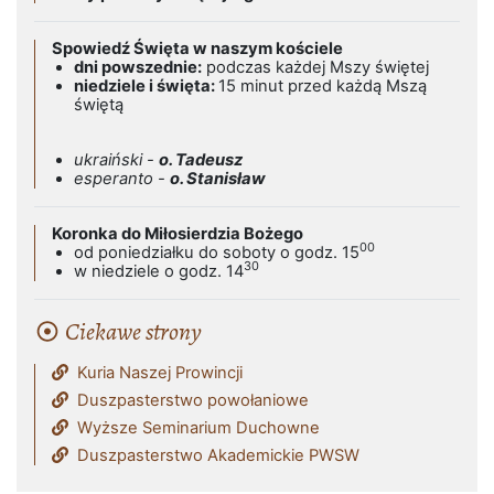
Spowiedź Święta w naszym kościele
dni powszednie:
podczas każdej Mszy świętej
niedziele i święta:
15 minut przed każdą Mszą
świętą
ukraiński -
o. Tadeusz
esperanto -
o. Stanisław
Koronka do Miłosierdzia Bożego
00
od poniedziałku do soboty o godz. 15
30
w niedziele o godz. 14
Ciekawe strony
Kuria Naszej Prowincji
Duszpasterstwo powołaniowe
Wyższe Seminarium Duchowne
Duszpasterstwo Akademickie PWSW