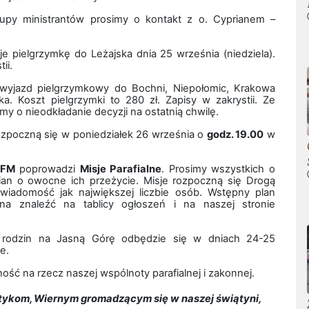
rupy ministrantów prosimy o kontakt z o. Cyprianem –
e pielgrzymkę do Leżajska dnia 25 września (niedziela).
ii.
wyjazd pielgrzymkowy do Bochni, Niepołomic, Krakowa
ka. Koszt pielgrzymki to 280 zł. Zapisy w zakrystii. Ze
my o nieodkładanie decyzji na ostatnią chwilę.
rozpoczną się w poniedziałek 26 września o
godz. 19.00
w
OFM
poprowadzi
Misje Parafialne
. Prosimy wszystkich o
afian o owocne ich przeżycie. Misje rozpoczną się Drogą
 wiadomość jak największej liczbie osób. Wstępny plan
a znaleźć na tablicy ogłoszeń i na naszej stronie
i rodzin na Jasną Górę odbędzie się w dniach 24-25
e.
ość na rzecz naszej wspólnoty parafialnej i zakonnej.
ykom, Wiernym gromadzącym się w naszej świątyni,