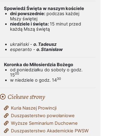
Spowiedź Święta w naszym kościele
dni powszednie:
podczas każdej
Mszy świętej
niedziele i święta:
15 minut przed
każdą Mszą świętą
ukraiński -
o. Tadeusz
esperanto -
o. Stanisław
Koronka do Miłosierdzia Bożego
od poniedziałku do soboty o godz.
00
15
30
w niedziele o godz. 14
Ciekawe strony
Kuria Naszej Prowincji
Duszpasterstwo powołaniowe
Wyższe Seminarium Duchowne
Duszpasterstwo Akademickie PWSW