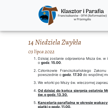
14 Niedziela Zwykła
03 lipca 2022
Dzisiaj zostanie odprawiona Msza św. w 
o
godz
.
15.00
.
Członkowie Franciszkańskiego Zakonu
powszednie o
godz
.
17.30
do wspólnej mo
We wtorki po Mszy św. wieczornej zapras
Od dzisiaj do końca sierpnia ostatnia 
św. o godz. 13.30.
Kancelaria parafialna w okresie wakacy
piątki o godz. 11.00.