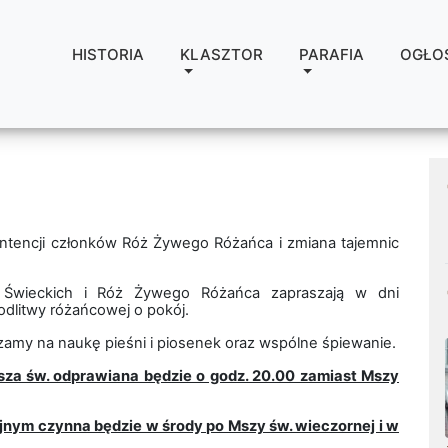
HISTORIA
KLASZTOR
PARAFIA
OGŁO
intencji członków Róż Żywego Różańca i zmiana tajemnic
 Świeckich i Róż Żywego Różańca zapraszają w dni
dlitwy różańcowej o pokój.
zamy na naukę pieśni i piosenek oraz wspólne śpiewanie.
Msza św. odprawiana będzie o godz. 20.00 zamiast Mszy
jnym czynna będzie w środy po Mszy św. wieczornej i w