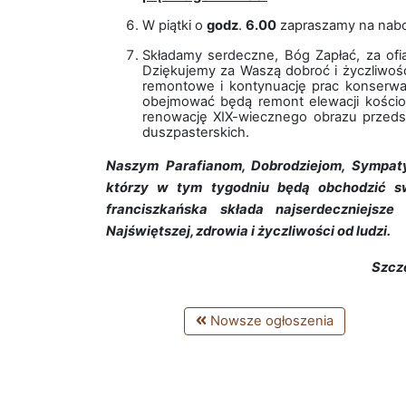
W piątki o
godz
.
6.00
zapraszamy na nabo
Składamy serdeczne, Bóg Zapłać, za ofia
Dziękujemy za Waszą dobroć i życzliwość.
remontowe i kontynuację prac konserwat
obejmować będą remont elewacji kościo
renowację XIX-wiecznego obrazu przedst
duszpasterskich.
Naszym Parafianom, Dobrodziejom, Sympat
którzy w tym tygodniu będą obchodzić swo
franciszkańska składa najserdeczniejsze
Najświętszej, zdrowia i życzliwości od ludzi.
Szcz
Nowsze ogłoszenia