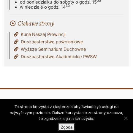
00
od poniedziałku do soboty o godz. 15
30
w niedziele o godz. 14
Ciekawe strony
Kuria Naszej Prowincji
Duszpasterstwo powołaniowe
Wyższe Seminarium Duchowne
Duszpasterstwo Akademickie PWSW
Ta strona korzysta z ciasteczek aby świadczyć usługi na
Klasztor i Parafia Franciszkanów - OFM
najwyższym poziomie. Dalsze korzystanie ze strony oznacza,
(Reformatów) w Przemyślu © 2026
że zgadzasz się na ich użycie.
Zgoda