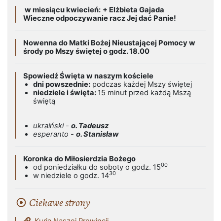
w miesiącu kwiecień:
+ Elżbieta Gajada
Wieczne odpoczywanie racz Jej dać Panie!
Nowenna do Matki Bożej Nieustającej Pomocy w
środy po Mszy świętej o godz. 18.00
Spowiedź Święta w naszym kościele
dni powszednie:
podczas każdej Mszy świętej
niedziele i święta:
15 minut przed każdą Mszą
świętą
ukraiński -
o. Tadeusz
esperanto -
o. Stanisław
Koronka do Miłosierdzia Bożego
00
od poniedziałku do soboty o godz. 15
30
w niedziele o godz. 14
Ciekawe strony