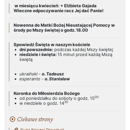
w miesiącu kwiecień:
+ Elżbieta Gajada
Wieczne odpoczywanie racz Jej dać Panie!
Nowenna do Matki Bożej Nieustającej Pomocy w
środy po Mszy świętej o godz. 18.00
Spowiedź Święta w naszym kościele
dni powszednie:
podczas każdej Mszy świętej
niedziele i święta:
15 minut przed każdą Mszą
świętą
ukraiński -
o. Tadeusz
esperanto -
o. Stanisław
Koronka do Miłosierdzia Bożego
00
od poniedziałku do soboty o godz. 15
30
w niedziele o godz. 14
Ciekawe strony