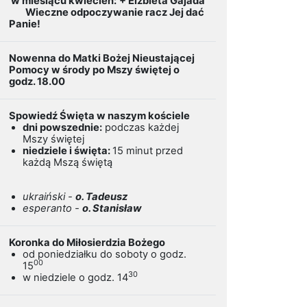
w miesiącu kwiecień:
+ Elżbieta Gajada
Wieczne odpoczywanie racz Jej dać
Panie!
Nowenna do Matki Bożej Nieustającej
Pomocy w środy po Mszy świętej o
godz. 18.00
Spowiedź Święta w naszym kościele
dni powszednie:
podczas każdej
Mszy świętej
niedziele i święta:
15 minut przed
każdą Mszą świętą
ukraiński -
o. Tadeusz
esperanto -
o. Stanisław
Koronka do Miłosierdzia Bożego
od poniedziałku do soboty o godz.
00
15
30
w niedziele o godz. 14