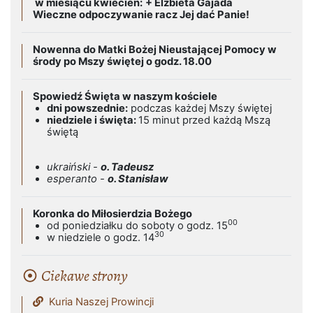
w miesiącu kwiecień:
+ Elżbieta Gajada
Wieczne odpoczywanie racz Jej dać Panie!
Nowenna do Matki Bożej Nieustającej Pomocy w
środy po Mszy świętej o godz. 18.00
Spowiedź Święta w naszym kościele
dni powszednie:
podczas każdej Mszy świętej
niedziele i święta:
15 minut przed każdą Mszą
świętą
ukraiński -
o. Tadeusz
esperanto -
o. Stanisław
Koronka do Miłosierdzia Bożego
00
od poniedziałku do soboty o godz. 15
30
w niedziele o godz. 14
Ciekawe strony
Kuria Naszej Prowincji