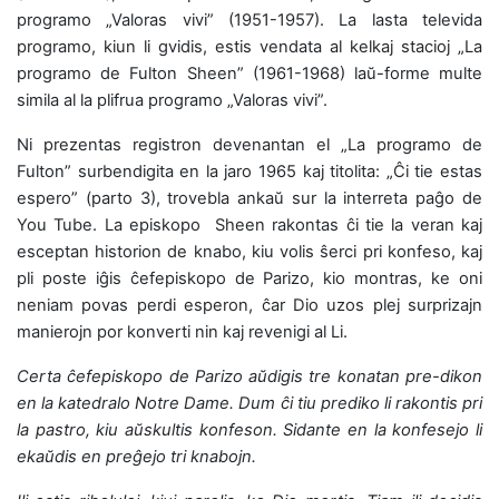
programo „Valoras vivi” (1951-1957). La lasta televida
programo, kiun li gvidis, estis vendata al kelkaj stacioj „La
programo de Fulton Sheen” (1961-1968) laŭ-forme multe
simila al la plifrua programo „Valoras vivi”.
Ni prezentas registron devenantan el „La programo de
Fulton” surbendigita en la jaro 1965 kaj titolita: „Ĉi tie estas
espero” (parto 3), trovebla ankaŭ sur la interreta paĝo de
You Tube. La episkopo Sheen rakontas ĉi tie la veran kaj
esceptan historion de knabo, kiu volis ŝerci pri konfeso, kaj
pli poste iĝis ĉefepiskopo de Parizo, kio montras, ke oni
neniam povas perdi esperon, ĉar Dio uzos plej surprizajn
manierojn por konverti nin kaj revenigi al Li.
Certa ĉefepiskopo de Parizo aŭdigis tre konatan pre-dikon
en la katedralo Notre Dame. Dum ĉi tiu prediko li rakontis pri
la pastro, kiu aŭskultis konfeson. Sidante en la konfesejo li
ekaŭdis en preĝejo tri knabojn.