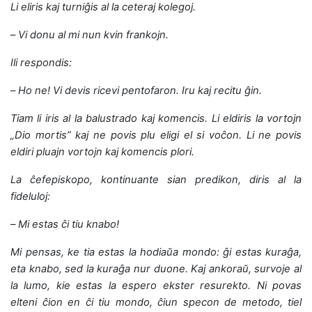
Li eliris kaj turniĝis al la ceteraj kolegoj.
–
Vi donu al mi nun kvin frankojn.
Ili respondis:
–
Ho ne! Vi devis ricevi pentofaron. Iru kaj recitu ĝin.
Tiam li iris al la balustrado kaj komencis. Li eldiris la vortojn
„Dio mortis” kaj ne povis plu eligi el si voĉon. Li ne povis
eldiri pluajn vortojn kaj komencis plori.
La ĉefepiskopo, kontinuante sian predikon, diris al la
fideluloj:
–
Mi estas ĉi tiu knabo!
Mi pensas, ke tia estas la hodiaŭa mondo: ĝi estas kuraĝa,
eta knabo, sed la kuraĝa nur duone. Kaj ankoraŭ, survoje al
la lumo, kie estas la espero ekster resurekto. Ni povas
elteni ĉion en ĉi tiu mondo, ĉiun specon de metodo, tiel