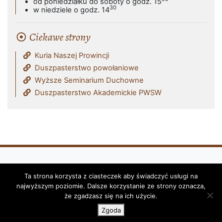
od poniedziałku do soboty o godz. 15
30
w niedziele o godz. 14
Ciekawe strony
Kuria Naszej Prowincji
Duszpasterstwo powołaniowe
Wyższe Seminarium Duchowne
Duszpasterstwo Akademickie PWSW
Ta strona korzysta z ciasteczek aby świadczyć usługi na
Klasztor i Parafia Franciszkanów - OFM
najwyższym poziomie. Dalsze korzystanie ze strony oznacza,
(Reformatów) w Przemyślu © 2026
że zgadzasz się na ich użycie.
Zgoda