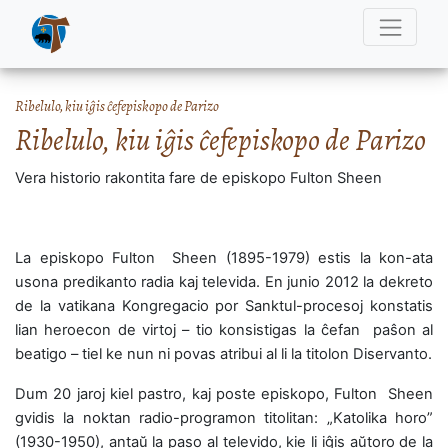
Ribelulo, kiu iĝis ĉefepiskopo de Parizo
Ribelulo, kiu iĝis ĉefepiskopo de Parizo
Vera historio rakontita fare de episkopo Fulton Sheen
La episkopo Fulton Sheen (1895-1979) estis la kon-ata
usona predikanto radia kaj televida. En junio 2012 la dekreto
de la vatikana Kongregacio por Sanktul-procesoj konstatis
lian heroecon de virtoj – tio konsistigas la ĉefan paŝon al
beatigo – tiel ke nun ni povas atribui al li la titolon Diservanto.
Dum 20 jaroj kiel pastro, kaj poste episkopo, Fulton Sheen
gvidis la noktan radio-programon titolitan: „Katolika horo”
(1930-1950), antaŭ la paso al televido, kie li iĝis aŭtoro de la