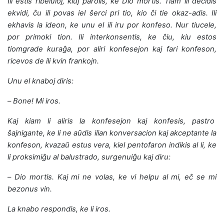
Ili estis ribeluloj, kiuj parolis, ke Dio mortis. Tiam ili decidis
ekvidi, ĉu ili povas iel ŝerci pri tio, kio ĉi tie okaz-adis. Ili
ekhavis la ideon, ke unu el ili iru por konfeso. Nur tiucele,
por primoki tion. Ili interkonsentis, ke ĉiu, kiu estos
tiomgrade kuraĝa, por aliri konfesejon kaj fari konfeson,
ricevos de ili kvin frankojn.
Unu el knaboj diris:
–
Bone! Mi iros.
Kaj kiam li aliris la konfesejon kaj konfesis, pastro
ŝajnigante, ke li ne aŭdis ilian konversacion kaj akceptante la
konfeson, kvazaŭ estus vera, kiel pentofaron indikis al li, ke
li proksimiĝu al balustrado, surgenuiĝu kaj diru:
–
Dio mortis. Kaj mi ne volas, ke vi helpu al mi, eĉ se mi
bezonus vin.
La knabo respondis, ke li iros.