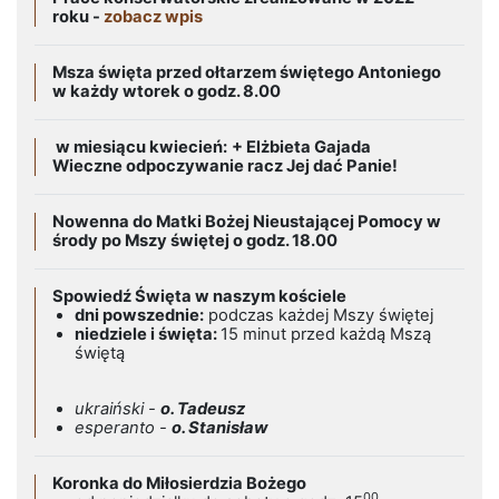
roku -
zobacz wpis
Msza święta przed ołtarzem świętego Antoniego
w każdy wtorek o godz. 8.00
w miesiącu kwiecień:
+ Elżbieta Gajada
Wieczne odpoczywanie racz Jej dać Panie!
Nowenna do Matki Bożej Nieustającej Pomocy w
środy po Mszy świętej o godz. 18.00
Spowiedź Święta w naszym kościele
dni powszednie:
podczas każdej Mszy świętej
niedziele i święta:
15 minut przed każdą Mszą
świętą
ukraiński -
o. Tadeusz
esperanto -
o. Stanisław
Koronka do Miłosierdzia Bożego
00