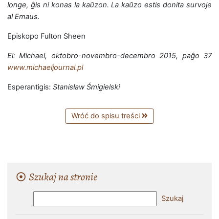
longe, ĝis ni konas la kaŭzon. La kaŭzo estis donita survoje
al Emaus.
Episkopo Fulton Sheen
El: Michael, oktobro-novembro-decembro 2015, paĝo 37
www.michaeljournal.pl
Esperantigis:
Stanisław Śmigielski
Wróć do spisu treści
Szukaj na stronie