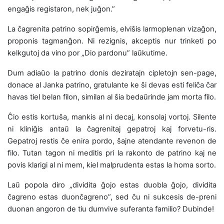
engaĝis registaron, nek juĝon.”
La ĉagrenita patrino sopirĝemis, elviŝis larmoplenan vizaĝon,
proponis tagmanĝon. Ni rezignis, akceptis nur trinketi po
kelkgutoj da vino por „Dio pardonu” laŭkutime.
Dum adiaŭo la patrino donis deziratajn cipletojn sen-page,
donace al Janka patrino, gratulante ke ŝi devas esti feliĉa ĉar
havas tiel belan filon, similan al ŝia bedaŭrinde jam morta filo.
Ĉio estis kortuŝa, mankis al ni decaj, konsolaj vortoj. Silente
ni kliniĝis antaŭ la ĉagrenitaj gepatroj kaj forvetu-ris.
Gepatroj restis ĉe enira pordo, ŝajne atendante revenon de
filo. Tutan tagon ni meditis pri la rakonto de patrino kaj ne
povis klarigi al ni mem, kiel malprudenta estas la homa sorto.
Laŭ popola diro „dividita ĝojo estas duobla ĝojo, dividita
ĉagreno estas duonĉagreno”, sed ĉu ni sukcesis de-preni
duonan angoron de tiu dumvive suferanta familio? Dubinde!