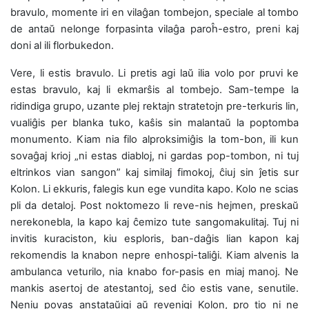
bravulo, momente iri en vilaĝan tombejon, speciale al tombo
de antaŭ nelonge forpasinta vilaĝa paroĥ-estro, preni kaj
doni al ili florbukedon.
Vere, li estis bravulo. Li pretis agi laŭ ilia volo por pruvi ke
estas bravulo, kaj li ekmarŝis al tombejo. Sam-tempe la
ridindiga grupo, uzante plej rektajn stratetojn pre-terkuris lin,
vualiĝis per blanka tuko, kaŝis sin malantaŭ la poptomba
monumento. Kiam nia filo alproksimiĝis la tom-bon, ili kun
sovaĝaj krioj „ni estas diabloj, ni gardas pop-tombon, ni tuj
eltrinkos vian sangon” kaj similaj fimokoj, ĉiuj sin ĵetis sur
Kolon. Li ekkuris, falegis kun ege vundita kapo. Kolo ne scias
pli da detaloj. Post noktomezo li reve-nis hejmen, preskaŭ
nerekonebla, la kapo kaj ĉemizo tute sangomakulitaj. Tuj ni
invitis kuraciston, kiu esploris, ban-daĝis lian kapon kaj
rekomendis la knabon nepre enhospi-taliĝi. Kiam alvenis la
ambulanca veturilo, nia knabo for-pasis en miaj manoj. Ne
mankis asertoj de atestantoj, sed ĉio estis vane, senutile.
Neniu povas anstataŭigi aŭ revenigi Kolon, pro tio ni ne