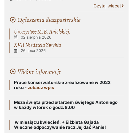
Czytaj wiecej
Ogłoszenia duszpasterskie
Uroczystość M.B. Anielskiej.
02 sierpnia 2026
XVII Niedziela Zwykła
26 lipca 2026
Ważne informacje
Prace konserwatorskie zrealizowane w 2022
roku -
zobacz wpis
Msza święta przed ołtarzem świętego Antoniego
w każdy wtorek o godz. 8.00
w miesiącu kwiecień:
+ Elżbieta Gajada
Wieczne odpoczywanie racz Jej dać Panie!