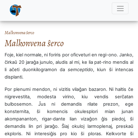
Malkonvena ŝerco
Malkonvena ŝerco
Foje, kiel normale, ni foriris por oficveturi en regi-ono. Janko,
ĉirkaŭ 20 jaraĝa junulo, aludis al mi, ke lia pat-rino mendis al
li aĉeti duonkilogramon da
semceptido
, kiun ŝi intencas
displanti.
Por plenumi mendon, ni vizitis vilaĝan bazaron. Ni haltis ĉe
nigrevestita, modesta virino, kiu vendis serĉatan
bulbosemon. Ĵus ni demandis rilate prezon, ege
konsternita, ŝi komencis okulesplori mian junan
akompananton, rigar-dante lian vizaĝon ĝis piedoj, ŝi
demandis lin pri jaraĝo. Ŝiaj okuloj larmoplenaj, preskaŭ
ekploris. Ni interesiĝis pro kio ŝi ploras. Kelkvorte ŝi