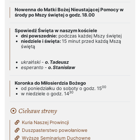
Nowenna do Matki Bożej Nieustającej Pomocy w
środy po Mszy świętej o godz. 18.00
Spowiedź Święta w naszym kościele
dni powszednie:
podczas każdej Mszy świętej
niedziele i święta:
15 minut przed każdą Mszą
świętą
ukraiński -
o. Tadeusz
esperanto -
o. Stanisław
Koronka do Miłosierdzia Bożego
00
od poniedziałku do soboty o godz. 15
30
w niedziele o godz. 14
Ciekawe strony
Kuria Naszej Prowincji
Duszpasterstwo powołaniowe
Wyższe Seminarium Duchowne