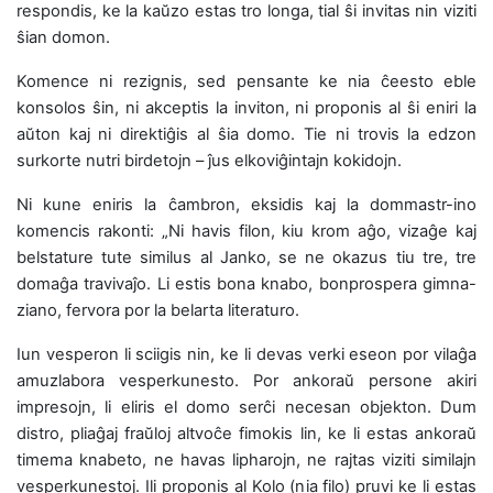
respondis, ke la kaŭzo estas tro longa, tial ŝi invitas nin viziti
ŝian domon.
Komence ni rezignis, sed pensante ke nia ĉeesto eble
konsolos ŝin, ni akceptis la inviton, ni proponis al ŝi eniri la
aŭton kaj ni direktiĝis al ŝia domo. Tie ni trovis la edzon
surkorte nutri birdetojn – ĵus elkoviĝintajn kokidojn.
Ni kune eniris la ĉambron, eksidis kaj la dommastr-ino
komencis rakonti: „Ni havis filon, kiu krom aĝo, vizaĝe kaj
belstature tute similus al Janko, se ne okazus tiu tre, tre
domaĝa travivaĵo. Li estis bona knabo, bonprospera gimna-
ziano, fervora por la belarta literaturo.
Iun vesperon li sciigis nin, ke li devas verki eseon por vilaĝa
amuzlabora vesperkunesto. Por ankoraŭ persone akiri
impresojn, li eliris el domo serĉi necesan objekton. Dum
distro, pliaĝaj fraŭloj altvoĉe fimokis lin, ke li estas ankoraŭ
timema knabeto, ne havas lipharojn, ne rajtas viziti similajn
vesperkunestoj. Ili proponis al Kolo (nia filo) pruvi ke li estas