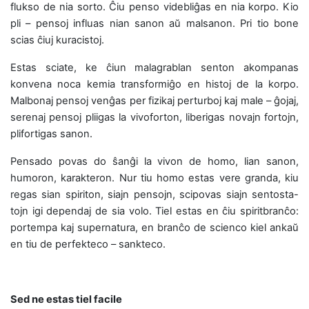
flukso de nia sorto. Ĉiu penso videbliĝas en nia korpo. Kio
pli – pensoj influas nian sanon aŭ malsanon. Pri tio bone
scias ĉiuj kuracistoj.
Estas sciate, ke ĉiun malagrablan senton akompanas
konvena noca kemia transformiĝo en histoj de la korpo.
Malbonaj pensoj venĝas per fizikaj perturboj kaj male – ĝojaj,
serenaj pensoj pliigas la vivoforton, liberigas novajn fortojn,
plifortigas sanon.
Pensado povas do ŝanĝi la vivon de homo, lian sanon,
humoron, karakteron. Nur tiu homo estas vere granda, kiu
regas sian spiriton, siajn pensojn, scipovas siajn sentosta-
tojn igi dependaj de sia volo. Tiel estas en ĉiu spiritbranĉo:
portempa kaj supernatura, en branĉo de scienco kiel ankaŭ
en tiu de perfekteco – sankteco.
Sed ne estas tiel facile