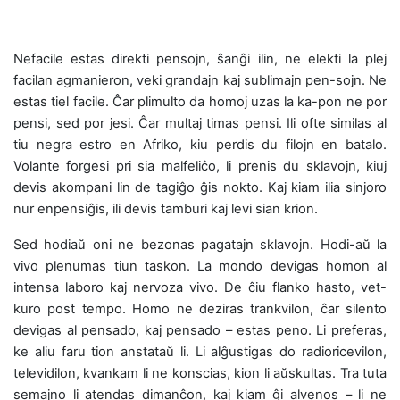
Nefacile estas direkti pensojn, ŝanĝi ilin, ne elekti la plej
facilan agmanieron, veki grandajn kaj sublimajn pen-sojn. Ne
estas tiel facile. Ĉar plimulto da homoj uzas la ka-pon ne por
pensi, sed por jesi. Ĉar multaj timas pensi. Ili ofte similas al
tiu negra estro en Afriko, kiu perdis du filojn en batalo.
Volante forgesi pri sia malfeliĉo, li prenis du sklavojn, kiuj
devis akompani lin de tagiĝo ĝis nokto. Kaj kiam ilia sinjoro
nur enpensiĝis, ili devis tamburi kaj levi sian krion.
Sed hodiaŭ oni ne bezonas pagatajn sklavojn. Hodi-aŭ la
vivo plenumas tiun taskon. La mondo devigas homon al
intensa laboro kaj nervoza vivo. De ĉiu flanko hasto, vet-
kuro post tempo. Homo ne deziras trankvilon, ĉar silento
devigas al pensado, kaj pensado – estas peno. Li preferas,
ke aliu faru tion anstataŭ li. Li alĝustigas do radioricevilon,
televidilon, kvankam li ne konscias, kion li aŭskultas. Tra tuta
semajno li atendas dimanĉon, kaj kiam ĝi alvenos – li ne