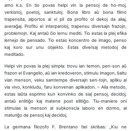
amo k.s. En tio povas helpi vin la pensoj de ho-moj,
verkistoj, poetoj, sanktuloj. Bona libro aŭ bona filmo
trapensita, alportos al vi pli da profito ol dekoj da aliaj,
averaĝaj. Profitu el interparoloj, trapensu diversajn frazojn,
problemojn. Kaj antaŭ ĉio lernu mediti. Tio estas la plej efika
lernejo de pensado. Tio estas koncentro de imago, penso
kaj koro sur unu objekto. Estas diversaj metodoj de
meditado.
Helpi vin povas la plej simpla: trovu ian temon, pen-son aŭ
frazon el Evangelio, aŭ ian kredoveron, stimulu imagon, ŝaltu
vian menson, veku samtempe diversajn sen-tojn, apliku al
via vivo, konkludu, faru konvenan aplikadon. – Alia metodo,
estas laŭta esprimo kun konvinko de siaj pensoj, decidoj,
antaŭ enlitiĝo kaj matene post ellitiĝo. Tiu-maniere oni
stimulas la menson al subkonscia laboro en dormo, al
maturiĝo de pensoj kaj decidoj.
La germana filozofo F. Brentano tiel skribas: „Kiu ne