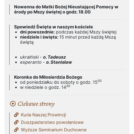
Nowenna do Matki Bożej Nieustającej Pomocy w
środy po Mszy świętej o godz. 18.00
Spowiedź Święta w naszym kościele
dni powszednie:
podczas każdej Mszy świętej
niedziele i święta:
15 minut przed każdą Mszą
świętą
ukraiński -
o. Tadeusz
esperanto -
o. Stanisław
Koronka do Miłosierdzia Bożego
00
od poniedziałku do soboty o godz. 15
30
w niedziele o godz. 14
Ciekawe strony
Kuria Naszej Prowincji
Duszpasterstwo powołaniowe
Wyższe Seminarium Duchowne