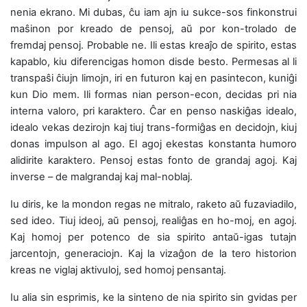
nenia ekrano. Mi dubas, ĉu iam ajn iu sukce-sos finkonstrui
maŝinon por kreado de pensoj, aŭ por kon-trolado de
fremdaj pensoj. Probable ne. Ili estas kreaĵo de spirito, estas
kapablo, kiu diferencigas homon disde besto. Permesas al li
transpaŝi ĉiujn limojn, iri en futuron kaj en pasintecon, kuniĝi
kun Dio mem. Ili formas nian person-econ, decidas pri nia
interna valoro, pri karaktero. Ĉar en penso naskiĝas idealo,
idealo vekas dezirojn kaj tiuj trans-formiĝas en decidojn, kiuj
donas impulson al ago. El agoj ekestas konstanta humoro
alidirite karaktero. Pensoj estas fonto de grandaj agoj. Kaj
inverse – de malgrandaj kaj mal-noblaj.
Iu diris, ke la mondon regas ne mitralo, raketo aŭ fuzaviadilo,
sed ideo. Tiuj ideoj, aŭ pensoj, realiĝas en ho-moj, en agoj.
Kaj homoj per potenco de sia spirito antaŭ-igas tutajn
jarcentojn, generaciojn. Kaj la vizaĝon de la tero historion
kreas ne viglaj aktivuloj, sed homoj pensantaj.
Iu alia sin esprimis, ke la sinteno de nia spirito sin gvidas per