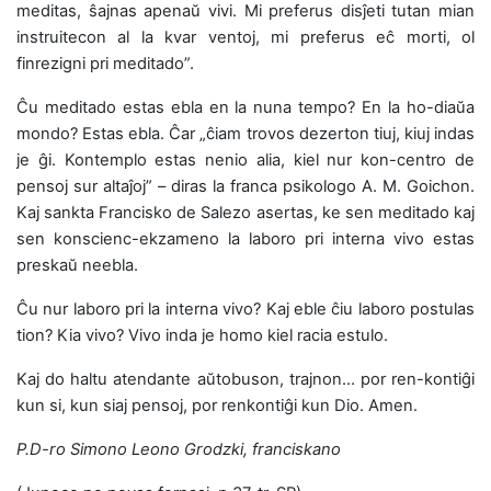
meditas, ŝajnas apenaŭ vivi. Mi preferus disĵeti tutan mian
instruitecon al la kvar ventoj, mi preferus eĉ morti, ol
finrezigni pri meditado”.
Ĉu meditado estas ebla en la nuna tempo? En la ho-diaŭa
mondo? Estas ebla. Ĉar „ĉiam trovos dezerton tiuj, kiuj indas
je ĝi. Kontemplo estas nenio alia, kiel nur kon-centro de
pensoj sur altaĵoj” – diras la franca psikologo A. M. Goichon.
Kaj sankta Francisko de Salezo asertas, ke sen meditado kaj
sen konscienc-ekzameno la laboro pri interna vivo estas
preskaŭ neebla.
Ĉu nur laboro pri la interna vivo? Kaj eble ĉiu laboro postulas
tion? Kia vivo? Vivo inda je homo kiel racia estulo.
Kaj do haltu atendante aŭtobuson, trajnon… por ren-kontiĝi
kun si, kun siaj pensoj, por renkontiĝi kun Dio. Amen.
P.D-ro Simono Leono Grodzki, franciskano