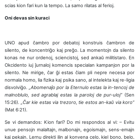
scias kion fari kun la tempo. La samo rilatas al ferioj.
Oni devas sin kuraci
UNO apud ĉambro por debatoj konstruis ĉambron de
silento, de koncentriĝo kaj preĝo. La momentojn da silento
konas ne nur ordenoj, sciencistoj, sed ankaŭ militistaro. En
Okcidento iuj ĵurnaloj komencis specialan kampanjon por la
silento. Ne mirige, ĉar ĝi estas ĉiam pli nepre necesa por
normala homo, lia fizika kaj psika sano, al intelekta kaj re-ligia
disvolviĝo.
„Abomenaĵo por la Eternulo estas la in-tencoj de
malnoblulo, sed agrablaj estas la paroloj de pur-uloj”
(Sen
15:26).
„Ĉar kie estas via trezoro, tie estos an-kaŭ via koro”
(Mat 6:21).
Se vi demandos: Kion fari? Do mi respondos al vi: – Evitu
unue pensojn malaltajn, malbonajn, egoismajn, sens-emajn
kaj pekajn. Lernu direkti ilin al konvena celo, kiel bono, belo,