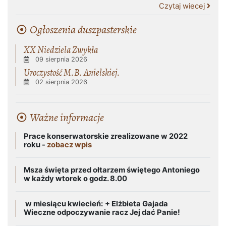
Czytaj wiecej
Ogłoszenia duszpasterskie
XX Niedziela Zwykła
09 sierpnia 2026
Uroczystość M.B. Anielskiej.
02 sierpnia 2026
Ważne informacje
Prace konserwatorskie zrealizowane w 2022
roku -
zobacz wpis
Msza święta przed ołtarzem świętego Antoniego
w każdy wtorek o godz. 8.00
w miesiącu kwiecień:
+ Elżbieta Gajada
Wieczne odpoczywanie racz Jej dać Panie!