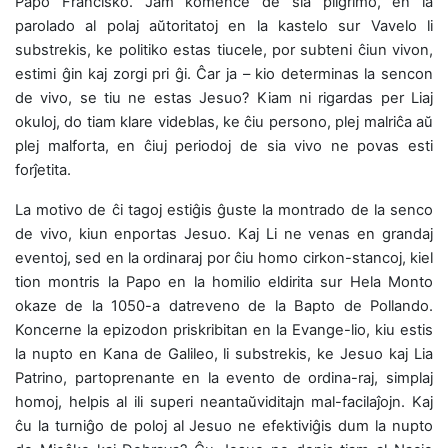
Papo Francisko. Jam komence de sia pilgrimo, en la
parolado al polaj aŭtoritatoj en la kastelo sur Vavelo li
substrekis, ke politiko estas tiucele, por subteni ĉiun vivon,
estimi ĝin kaj zorgi pri ĝi. Ĉar ja – kio determinas la sencon
de vivo, se tiu ne estas Jesuo? Kiam ni rigardas per Liaj
okuloj, do tiam klare videblas, ke ĉiu persono, plej malriĉa aŭ
plej malforta, en ĉiuj periodoj de sia vivo ne povas esti
forĵetita.
La motivo de ĉi tagoj estiĝis ĝuste la montrado de la senco
de vivo, kiun enportas Jesuo. Kaj Li ne venas en grandaj
eventoj, sed en la ordinaraj por ĉiu homo cirkon-stancoj, kiel
tion montris la Papo en la homilio eldirita sur Hela Monto
okaze de la 1050-a datreveno de la Bapto de Pollando.
Koncerne la epizodon priskribitan en la Evange-lio, kiu estis
la nupto en Kana de Galileo, li substrekis, ke Jesuo kaj Lia
Patrino, partoprenante en la evento de ordina-raj, simplaj
homoj, helpis al ili superi neantaŭviditajn mal-facilaĵojn. Kaj
ĉu la turniĝo de poloj al Jesuo ne efektiviĝis dum la nupto