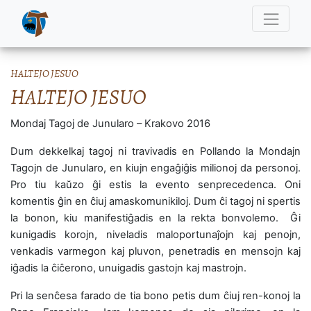
HALTEJO JESUO
HALTEJO JESUO
Mondaj Tagoj de Junularo – Krakovo 2016
Dum dekkelkaj tagoj ni travivadis en Pollando la Mondajn
Tagojn de Junularo, en kiujn engaĝiĝis milionoj da personoj.
Pro tiu kaŭzo ĝi estis la evento senprecedenca. Oni
komentis ĝin en ĉiuj amaskomunikiloj. Dum ĉi tagoj ni spertis
la bonon, kiu manifestiĝadis en la rekta bonvolemo. Ĝi
kunigadis korojn, niveladis maloportunaĵojn kaj penojn,
venkadis varmegon kaj pluvon, penetradis en mensojn kaj
iĝadis la ĉiĉerono, unuigadis gastojn kaj mastrojn.
Pri la senĉesa farado de tia bono petis dum ĉiuj ren-konoj la