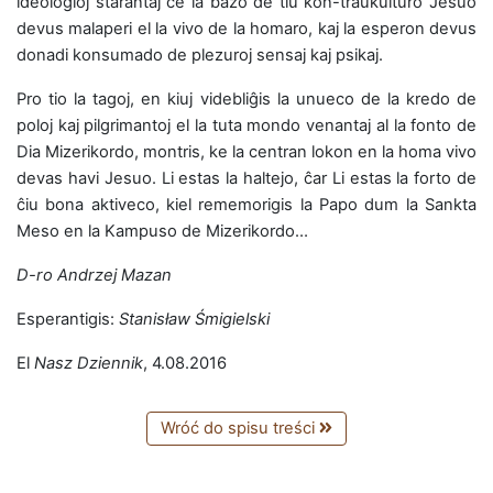
ideologioj starantaj ĉe la bazo de tiu kon-traŭkulturo Jesuo
devus malaperi el la vivo de la homaro, kaj la esperon devus
donadi konsumado de plezuroj sensaj kaj psikaj.
Pro tio la tagoj, en kiuj videbliĝis la unueco de la kredo de
poloj kaj pilgrimantoj el la tuta mondo venantaj al la fonto de
Dia Mizerikordo, montris, ke la centran lokon en la homa vivo
devas havi Jesuo. Li estas la haltejo, ĉar Li estas la forto de
ĉiu bona aktiveco, kiel rememorigis la Papo dum la Sankta
Meso en la Kampuso de Mizerikordo…
D-ro Andrzej Mazan
Esperantigis:
Stanisław Śmigielski
El
Nasz Dziennik
, 4.08.2016
Wróć do spisu treści