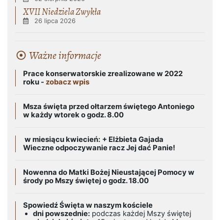
XVII Niedziela Zwykła
26 lipca 2026
Ważne informacje
Prace konserwatorskie zrealizowane w 2022
roku -
zobacz wpis
Msza święta przed ołtarzem świętego Antoniego
w każdy wtorek o godz. 8.00
w miesiącu kwiecień:
+ Elżbieta Gajada
Wieczne odpoczywanie racz Jej dać Panie!
Nowenna do Matki Bożej Nieustającej Pomocy w
środy po Mszy świętej o godz. 18.00
Spowiedź Święta w naszym kościele
dni powszednie:
podczas każdej Mszy świętej