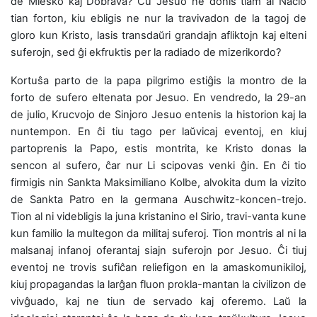
de Mieŝko kaj Dobrava? Ĉu Jesuo ne donis tiam al Nacio
tian forton, kiu ebligis ne nur la travivadon de la tagoj de
gloro kun Kristo, lasis transdaŭri grandajn afliktojn kaj elteni
suferojn, sed ĝi ekfruktis per la radiado de mizerikordo?
Kortuŝa parto de la papa pilgrimo estiĝis la montro de la
forto de sufero eltenata por Jesuo. En vendredo, la 29-an
de julio, Krucvojo de Sinjoro Jesuo entenis la historion kaj la
nuntempon. En ĉi tiu tago per laŭvicaj eventoj, en kiuj
partoprenis la Papo, estis montrita, ke Kristo donas la
sencon al sufero, ĉar nur Li scipovas venki ĝin. En ĉi tio
firmigis nin Sankta Maksimiliano Kolbe, alvokita dum la vizito
de Sankta Patro en la germana Auschwitz-koncen-trejo.
Tion al ni videbligis la juna kristanino el Sirio, travi-vanta kune
kun familio la multegon da militaj suferoj. Tion montris al ni la
malsanaj infanoj oferantaj siajn suferojn por Jesuo. Ĉi tiuj
eventoj ne trovis sufiĉan reliefigon en la amaskomunikiloj,
kiuj propagandas la larĝan fluon prokla-mantan la civilizon de
vivĝuado, kaj ne tiun de servado kaj oferemo. Laŭ la