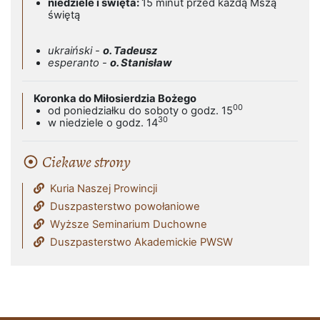
niedziele i święta:
15 minut przed każdą Mszą
świętą
ukraiński -
o. Tadeusz
esperanto -
o. Stanisław
Koronka do Miłosierdzia Bożego
00
od poniedziałku do soboty o godz. 15
30
w niedziele o godz. 14
Ciekawe strony
Kuria Naszej Prowincji
Duszpasterstwo powołaniowe
Wyższe Seminarium Duchowne
Duszpasterstwo Akademickie PWSW