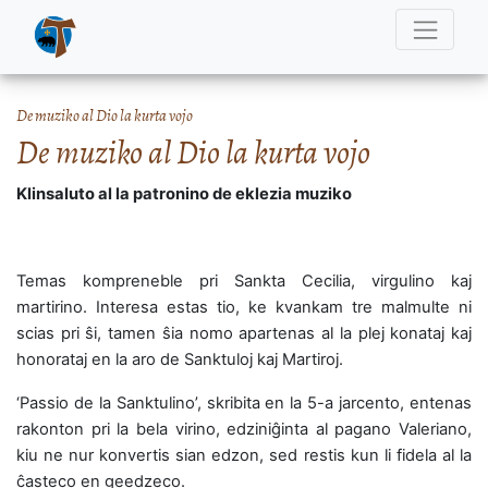
De muziko al Dio la kurta vojo
De muziko al Dio la kurta vojo
Klinsaluto al la patronino de eklezia muziko
Temas kompreneble pri Sankta Cecilia, virgulino kaj
martirino. Interesa estas tio, ke kvankam tre malmulte ni
scias pri ŝi, tamen ŝia nomo apartenas al la plej konataj kaj
honorataj en la aro de Sanktuloj kaj Martiroj.
‘Passio de la Sanktulino’, skribita en la 5-a jarcento, entenas
rakonton pri la bela virino, edziniĝinta al pagano Valeriano,
kiu ne nur konvertis sian edzon, sed restis kun li fidela al la
ĉasteco en geedzeco.