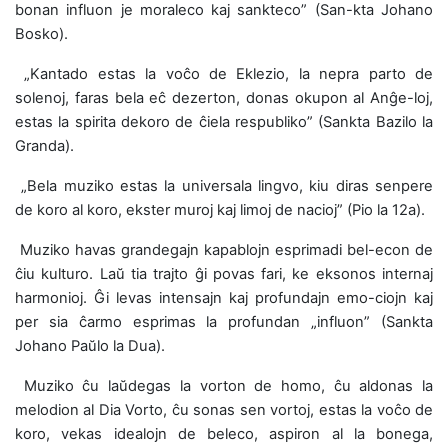
bonan influon je moraleco kaj sankteco” (San-kta Johano
Bosko).
 „Kantado estas la voĉo de Eklezio, la nepra parto de
solenoj, faras bela eĉ dezerton, donas okupon al Anĝe-loj,
estas la spirita dekoro de ĉiela respubliko” (Sankta Bazilo la
Granda).
 „Bela muziko estas la universala lingvo, kiu diras senpere
de koro al koro, ekster muroj kaj limoj de nacioj” (Pio la 12a).
 Muziko havas grandegajn kapablojn esprimadi bel-econ de
ĉiu kulturo. Laŭ tia trajto ĝi povas fari, ke eksonos internaj
harmonioj. Ĝi levas intensajn kaj profundajn emo-ciojn kaj
per sia ĉarmo esprimas la profundan „influon” (Sankta
Johano Paŭlo la Dua).
 Muziko ĉu laŭdegas la vorton de homo, ĉu aldonas la
melodion al Dia Vorto, ĉu sonas sen vortoj, estas la voĉo de
koro, vekas idealojn de beleco, aspiron al la bonega,