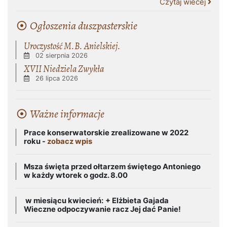
Czytaj wiecej
Ogłoszenia duszpasterskie
Uroczystość M.B. Anielskiej.
02 sierpnia 2026
XVII Niedziela Zwykła
26 lipca 2026
Ważne informacje
Prace konserwatorskie zrealizowane w 2022
roku -
zobacz wpis
Msza święta przed ołtarzem świętego Antoniego
w każdy wtorek o godz. 8.00
w miesiącu kwiecień:
+ Elżbieta Gajada
Wieczne odpoczywanie racz Jej dać Panie!