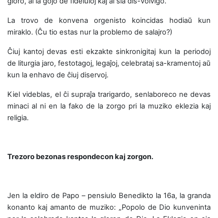
gloro, al la ĝojo de fideluloj kaj al sia dis-volviĝo.
La trovo de konvena orgenisto koincidas hodiaŭ kun
miraklo. (Ĉu tio estas nur la problemo de salajro?)
Ĉiuj kantoj devas esti ekzakte sinkronigitaj kun la periodoj
de liturgia jaro, festotagoj, legaĵoj, celebrataj sa-kramentoj aŭ
kun la enhavo de ĉiuj diservoj.
Kiel videblas, el ĉi supraĵa trarigardo, senlaboreco ne devas
minaci al ni en la fako de la zorgo pri la muziko eklezia kaj
religia.
Trezoro bezonas respondecon kaj zorgon.
Jen la eldiro de Papo – pensiulo Benedikto la 16a, la granda
konanto kaj amanto de muziko: „Popolo de Dio kunveninta