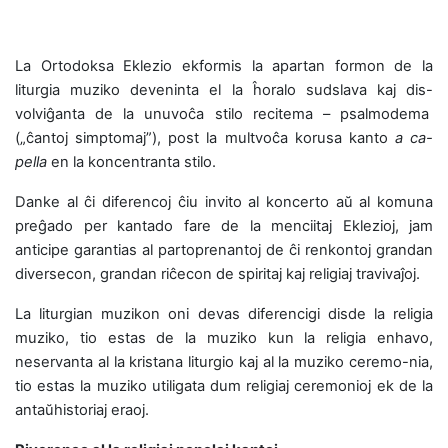
La Ortodoksa Eklezio ekformis la apartan formon de la
liturgia muziko deveninta el la ĥoralo sudslava kaj dis-
volviĝanta de la unuvoĉa stilo recitema – psalmodema
(„ĉantoj simptomaj”), post la multvoĉa korusa kanto
a ca-
pella
en la koncentranta stilo.
Danke al ĉi diferencoj ĉiu invito al koncerto aŭ al komuna
preĝado per kantado fare de la menciitaj Eklezioj, jam
anticipe garantias al partoprenantoj de ĉi renkontoj grandan
diversecon, grandan riĉecon de spiritaj kaj religiaj travivaĵoj.
La liturgian muzikon oni devas diferencigi disde la religia
muziko, tio estas de la muziko kun la religia enhavo,
neservanta al la kristana liturgio kaj al la muziko ceremo-nia,
tio estas la muziko utiligata dum religiaj ceremonioj ek de la
antaŭhistoriaj eraoj.