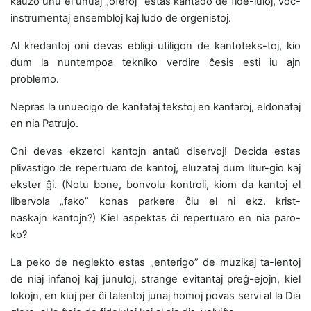
kaŭzo unu el unuaj „oferoj” estas kantado de fide-luloj, voĉ-
instrumentaj ensembloj kaj ludo de orgenistoj.
Al kredantoj oni devas ebligi utiligon de kantoteks-toj, kio
dum la nuntempoa tekniko verdire ĉesis esti iu ajn
problemo.
Nepras la unuecigo de kantataj tekstoj en kantaroj, eldonataj
en nia Patrujo.
Oni devas ekzerci kantojn antaŭ diservoj! Decida estas
plivastigo de repertuaro de kantoj, eluzataj dum litur-gio kaj
ekster ĝi. (Notu bone, bonvolu kontroli, kiom da kantoj el
libervola „fako” konas parkere ĉiu el ni ekz. krist-
naskajn kantojn?) Kiel aspektas ĉi repertuaro en nia paro-
ko?
La peko de neglekto estas „enterigo” de muzikaj ta-lentoj
de niaj infanoj kaj junuloj, strange evitantaj preĝ-ejojn, kiel
lokojn, en kiuj per ĉi talentoj junaj homoj povas servi al la Dia