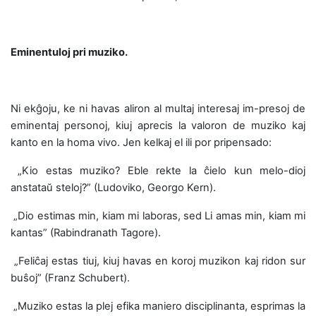
Eminentuloj pri muziko.
Ni ekĝoju, ke ni havas aliron al multaj interesaj im-presoj de
eminentaj personoj, kiuj aprecis la valoron de muziko kaj
kanto en la homa vivo. Jen kelkaj el ili por pripensado:
 „Kio estas muziko? Eble rekte la ĉielo kun melo-dioj
anstataŭ steloj?” (Ludoviko, Georgo Kern).
 „Dio estimas min, kiam mi laboras, sed Li amas min, kiam mi
kantas” (Rabindranath Tagore).
 „Feliĉaj estas tiuj, kiuj havas en koroj muzikon kaj ridon sur
buŝoj” (Franz Schubert).
 „Muziko estas la plej efika maniero disciplinanta, esprimas la