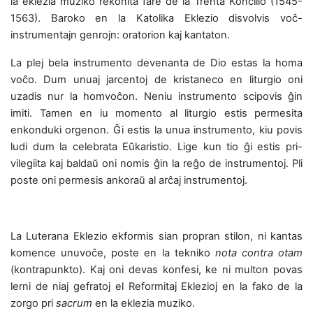
la eklezia muziko rekonita fare de la Trenta Koncilio (1545-
1563). Baroko en la Katolika Eklezio disvolvis voĉ-
instrumentajn genrojn: oratorion kaj kantaton.
La plej bela instrumento devenanta de Dio estas la homa
voĉo. Dum unuaj jarcentoj de kristaneco en liturgio oni
uzadis nur la homvoĉon. Neniu instrumento scipovis ĝin
imiti. Tamen en iu momento al liturgio estis permesita
enkonduki orgenon. Ĝi estis la unua instrumento, kiu povis
ludi dum la celebrata Eŭkaristio. Lige kun tio ĝi estis pri-
vilegiita kaj baldaŭ oni nomis ĝin la reĝo de instrumentoj. Pli
poste oni permesis ankoraŭ al arĉaj instrumentoj.
La Luterana Eklezio ekformis sian propran stilon, ni kantas
komence unuvoĉe, poste en la tekniko
nota contra otam
(kontrapunkto). Kaj oni devas konfesi, ke ni multon povas
lerni de niaj gefratoj el Reformitaj Eklezioj en la fako de la
zorgo pri
sacrum
en la eklezia muziko.