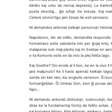
kliniko kaj urbo de nervaj depresioj. La trankvi
poste ekscitaj… ĝis iufoje ĉio krevas. Kaj mala
Cetere sinmortigo jam ĉesas tie esti sensacio.
Ni demandos ankoraŭ kelkajn personojn historiaj
Napoleono, dio de milito, demandita respondis: –
homamaso estis salutanta min per ĝojaj krioj. K
malaperas sub miaj piedoj kaj mi ŝvebas en aer
s-ta Komunio estis en lia vivo la plej feliĉa tago.
Kaj Goethe? Oni enviis al li tion, ke en la vivo li 
jara maljunulo? Ke li havis apenaŭ kelkajn tagojn
sentis sin kiel rato, kiu englutis venenon. Ĝi k
formanĝeblan. Ĝi trinkas ĉion, kion ĝi povas aki
fajro…
Ni demandu ankoraŭ doktulojn, scienculojn, kion
diras ke la fundamentaj fontoj de feliĉo estas
kaj konvena laboro. Aliaj aldonas: amikeco, hejmo,