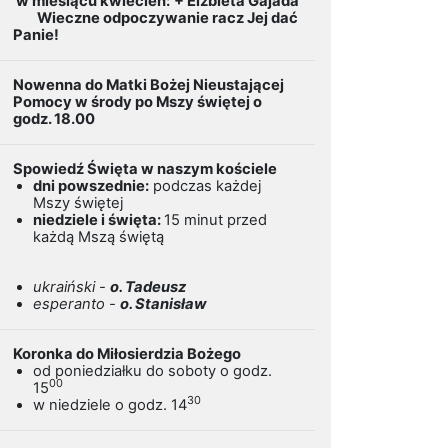
w miesiącu kwiecień:
+ Elżbieta Gajada
Wieczne odpoczywanie racz Jej dać
Panie!
Nowenna do Matki Bożej Nieustającej
Pomocy w środy po Mszy świętej o
godz. 18.00
Spowiedź Święta w naszym kościele
dni powszednie:
podczas każdej
Mszy świętej
niedziele i święta:
15 minut przed
każdą Mszą świętą
ukraiński -
o. Tadeusz
esperanto -
o. Stanisław
Koronka do Miłosierdzia Bożego
od poniedziałku do soboty o godz.
00
15
30
w niedziele o godz. 14