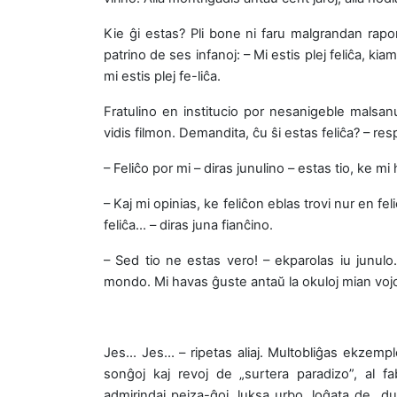
Kie ĝi estas? Pli bone ni faru malgrandan raport
patrino de ses infanoj: – Mi estis plej feliĉa, ki
mi estis plej fe-liĉa.
Fratulino en institucio por nesanigeble malsan
vidis filmon. Demandita, ĉu ŝi estas feliĉa? – re
– Feliĉo por mi – diras junulino – estas tio, ke m
– Kaj mi opinias, ke feliĉon eblas trovi nur en 
feliĉa… – diras juna fianĉino.
– Sed tio ne estas vero! – ekparolas iu junulo
mondo. Mi havas ĝuste antaŭ la okuloj mian voj
Jes… Jes… – ripetas aliaj. Multobliĝas ekzemplo
sonĝoj kaj revoj de „surtera paradizo”, al fa
admirindaj pejza-ĝoj, luksa urbo, loĝata de „duo