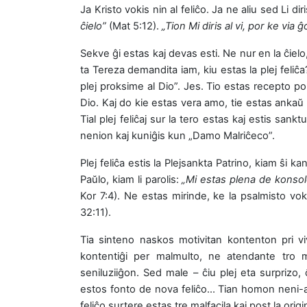
Ja Kristo vokis nin al feliĉo. Ja ne aliu sed Li dir
ĉielo”
(Mat 5:12).
„Tion Mi diris al vi, por ke via
Sekve ĝi estas kaj devas esti. Ne nur en la ĉielo,
ta Tereza demandita iam, kiu estas la plej feliĉa
plej proksime al Dio”. Jes. Tio estas recepto por
Dio. Kaj do kie estas vera amo, tie estas ankaŭ 
Tial plej feliĉaj sur la tero estas kaj estis sank
nenion kaj kuniĝis kun „Damo Malriĉeco”.
Plej feliĉa estis la Plejsankta Patrino, kiam ŝi ka
Paŭlo, kiam li parolis:
„Mi estas plena de konsol
Kor 7:4). Ne estas mirinde, ke la psalmisto vok
32:11).
Tia sinteno naskos motivitan kontenton pri vi
kontentiĝi per malmulto, ne atendante tro m
seniluziiĝon. Sed male – ĉiu plej eta surprizo,
estos fonto de nova feliĉo… Tian homon neni-am
feliĉo surtere estas tre malfacila kaj post la or