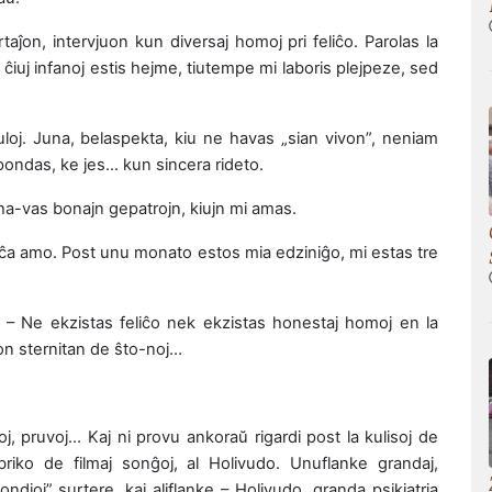
aĵon, intervjuon kun diversaj homoj pri feliĉo. Parolas la
am ĉiuj infanoj estis hejme, tiutempe mi laboris plejpeze, sed
uloj. Juna, belaspekta, kiu ne havas „sian vivon”, neniam
spondas, ke jes… kun sincera rideto.
i ha-vas bonajn gepatrojn, kiujn mi amas.
feliĉa amo. Post unu monato estos mia edziniĝo, mi estas tre
. – Ne ekzistas feliĉo nek ekzistas honestaj homoj en la
on sternitan de ŝto-noj…
j, pruvoj… Kaj ni provu ankoraŭ rigardi post la kulisoj de
briko de filmaj sonĝoj, al Holivudo. Unuflanke grandaj,
ndioj” surtere, kaj aliflanke – Holivudo, granda psikiatria