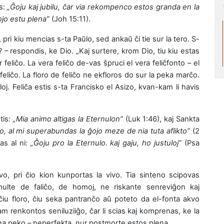
is:
„Ĝoju kaj jubilu, ĉar via rekompenco estos granda en la
 ĝojo estu plena”
(Joh 15:11).
 pri kiu mencias s-ta Paŭlo, sed ankaŭ ĉi tie sur la tero. S-
? – respondis, ke Dio. „Kaj surtere, krom Dio, tiu kiu estas
 feliĉo. La vera feliĉo de-vas ŝpruci el vera feliĉfonto – el
feliĉo. La floro de feliĉo ne ekfloros do sur la peka marĉo.
tuloj. Feliĉa estis s-ta Francisko el Asizo, kvan-kam li havis
ntis:
„Mia animo altigas la Eternulon”
(Luk 1:46), kaj Sankta
o, al mi superabundas la ĝojo meze de nia tuta aflikto”
(2
as al ni:
„Ĝoju pro la Eternulo. kaj gaju, ho justuloj”
(Psa
vo, pri ĉio kion kunportas la vivo. Tia sinteno scipovas
ulte de faliĉo, de homoj, ne riskante senreviĝon kaj
 ĉiu floro, ĉiu seka pantranĉo aŭ poteto da el-fonta akvo
 renkontos seniluziiĝo, ĉar li scias kaj komprenas, ke la
igina peko – neperfekta, nur postmorte estos plena.