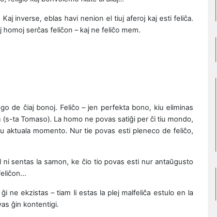
Kaj inverse, eblas havi nenion el tiuj aferoj kaj esti feliĉa.
iuj homoj serĉas feliĉon – kaj ne feliĉo mem.
ngo de ĉiaj bonoj. Feliĉo – jen perfekta bono, kiu eliminas
 (s-ta Tomaso). La homo ne povas satiĝi per ĉi tiu mondo,
ĉiu aktuala momento. Nur tie povas esti pleneco de feliĉo,
l ni sentas la samon, ke ĉio tio povas esti nur antaŭgusto
feliĉon…
i ne ekzistas – tiam li estas la plej malfeliĉa estulo en la
as ĝin kontentigi.