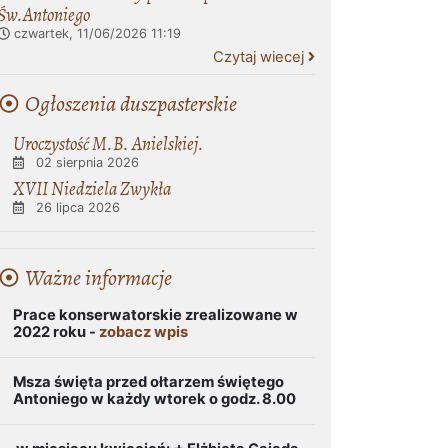
Św.Antoniego
czwartek, 11/06/2026
11:19
Czytaj wiecej
Ogłoszenia duszpasterskie
Uroczystość M.B. Anielskiej.
02 sierpnia 2026
XVII Niedziela Zwykła
26 lipca 2026
Ważne informacje
Prace konserwatorskie zrealizowane w
2022 roku -
zobacz wpis
Msza święta przed ołtarzem świętego
Antoniego w każdy wtorek o godz. 8.00