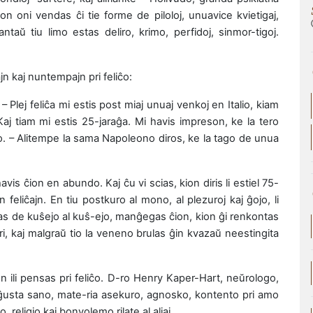
lon oni vendas ĉi tie forme de piloloj, unuavice kvietigaj,
ntaŭ tiu limo estas deliro, krimo, perfidoj, sinmor-tigoj.
n kaj nuntempajn pri feliĉo:
 Plej feliĉa mi estis post miaj unuaj venkoj en Italio, kiam
aj tiam mi estis 25-jaraĝa. Mi havis impreson, ke la tero
o. – Alitempe la sama Napoleono diros, ke la tago de unua
havis ĉion en abundo. Kaj ĉu vi scias, kion diris li estiel 75-
 feliĉajn. En tiu postkuro al mono, al plezuroj kaj ĝojo, li
uras de kuŝejo al kuŝ-ejo, manĝegas ĉion, kion ĝi renkontas
ri, kaj malgraŭ tio la veneno brulas ĝin kvazaŭ neestingita
 ili pensas pri feliĉo. D-ro Henry Kaper-Hart, neŭrologo,
: ĝusta sano, mate-ria asekuro, agnosko, kontento pri amo
 religio kaj bonvolemo rilate al aliaj…