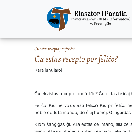
Ĉu estas recepto por feliĉo?
Ĉu estas recepto por feliĉo?
Kara junularo!
Ĉu ekzistas recepto por feliĉo? Ĉu estas feliĉaj
Feliĉo. Kiu ne volus esti feliĉa? Kiu pri feliĉo
hobio de tuta mondo, de ĉiuj homoj. Ĝi rigardas e
Kiom ŝanĝiĝas ĝi. Alia estas ĉe infano, alia ĉe s
virino. Alia montriĝadis antaŭ cent jaroj, alia hodi