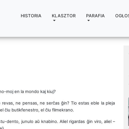
HISTORIA
KLASZTOR
PARAFIA
OGŁO
 ho-moj en la mondo kaj kiuj?
 ne revas, ne pensas, ne serĉas ĝin? Tio estas eble la pleja
l ĉiu butikfenestro, el ĉiu filmekrano.
tu-dento, junulo aŭ knabino. Aliel rigardas ĝin viro, aliel –
aŭ.