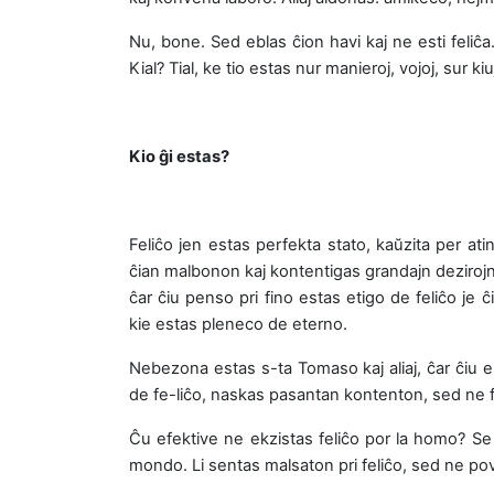
Nu, bone. Sed eblas ĉion havi kaj ne esti feliĉa. 
Kial? Tial, ke tio estas nur manieroj, vojoj, sur k
Kio ĝi estas?
Feliĉo jen estas perfekta stato, kaŭzita per ati
ĉian malbonon kaj kontentigas grandajn dezirojn
ĉar ĉiu penso pri fino estas etigo de feliĉo je 
kie estas pleneco de eterno.
Nebezona estas s-ta Tomaso kaj aliaj, ĉar ĉiu e
de fe-liĉo, naskas pasantan kontenton, sed ne 
Ĉu efektive ne ekzistas feliĉo por la homo? Se ĝ
mondo. Li sentas malsaton pri feliĉo, sed ne pov