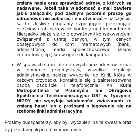
zmiany hasła oraz sprawdzać adresy, z których są
nadawane.
Jeżeli taka wiadomość e-mail zawiera
jakiś załącznik, pod żadnym pozorem proszę go
odruchowo nie pobierać i nie otwierać
– najczęściej
są to złośliwe programy szpiegujące, przejmujące
częściowo lub całkowicie kontrolę nad komputerem.
Nierzadko wiąże się to z poważnymi konsekwencjami
związanymi z utratą danych, w tym danych
dostępowych do kont internetowych (banki,
administracja, media społecznościowe, sklepy
internetowe, itp.) lub w ogóle do komputera.
W sprawach stron internetowych oraz adresów e-mail
w domenie
przemyska.pl
, wszelkie regulacje
administracyjne należą wyłącznie do Kurii, która w
każdym przypadku kontaktuje się z zainteresowaną
osobą osobiście i telefonicznie. Ani
Kuria
Metropolitalna w Przemyślu, ani Okręgowa
Spółdzielnia Telekomunikacyjna OST w Tyczynie,
NIGDY nie wysyłają wiadomości związanych ze
zmianą haseł lub z prośbami o logowanie się na
rzekome linki administracyjne.
Prosimy duszpasterzy, aby byli wyczuleni na te kwestie oraz
by przestrzegali przed nimi wiernych.