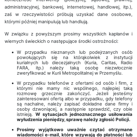
administracyjnej, bankowej, internetowej, handlowej, itp.),
zaś w rzeczywistości próbują uzyskać dane osobowe,
którymi później manipulują lub handlują.
W związku z powyższym prosimy wszystkich kapłanów i
wiernych świeckich o następujące środki ostrożności:
W przypadku nieznanych lub podejrzanych osób
powołujących się na którąkolwiek z instytucji
kurialnych lub diecezjalnych (Kuria, Caritas, Radio
FARA, itp.) należy taką osobę niezwłocznie
zweryfikować w Kurii Metropolitalnej w Przemyślu.
W przypadku telefonów z ofertami od osób i firm, z
którymi nie mamy nic wspólnego, najlepiej taką
rozmowę grzecznie zakończyć. Jeżeli jesteśmy
zainteresowani ofertą albo w przypadku, gdy telefony
są nachalne, należy zapisać dokładne dane firmy i
osoby dzwoniącej, a następnie sprawdzić, czy obie
istnieją.
W sytuacjach jednoznacznego usiłowania
wyłudzenia pieniędzy, sprawę należy zgłosić Policji.
Prosimy wyjątkowo uważnie czytać otrzymane
wiadomości e-mail, które wzywają do płatności lub