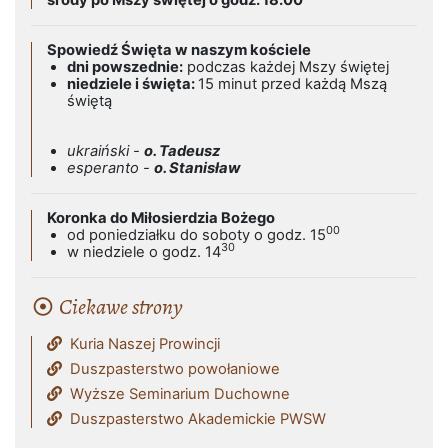
środy po Mszy świętej o godz. 18.00
Spowiedź Święta w naszym kościele
dni powszednie:
podczas każdej Mszy świętej
niedziele i święta:
15 minut przed każdą Mszą
świętą
ukraiński -
o. Tadeusz
esperanto -
o. Stanisław
Koronka do Miłosierdzia Bożego
00
od poniedziałku do soboty o godz. 15
30
w niedziele o godz. 14
Ciekawe strony
Kuria Naszej Prowincji
Duszpasterstwo powołaniowe
Wyższe Seminarium Duchowne
Duszpasterstwo Akademickie PWSW