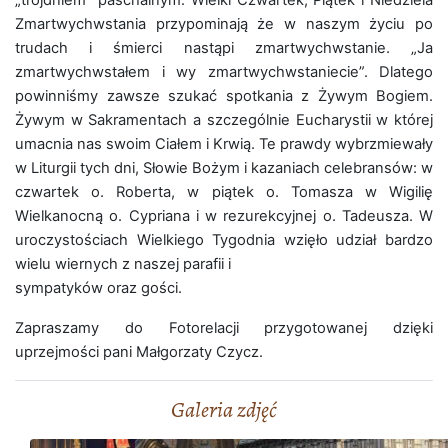
„trójdniem” paschalnym. Wielki Czwartek, Piątek i Niedziela
Zmartwychwstania przypominają że w naszym życiu po
trudach i śmierci nastąpi zmartwychwstanie. „Ja
zmartwychwstałem i wy zmartwychwstaniecie”. Dlatego
powinniśmy zawsze szukać spotkania z Żywym Bogiem.
Żywym w Sakramentach a szczególnie Eucharystii w której
umacnia nas swoim Ciałem i Krwią. Te prawdy wybrzmiewały
w Liturgii tych dni, Słowie Bożym i kazaniach celebransów: w
czwartek o. Roberta, w piątek o. Tomasza w Wigilię
Wielkanocną o. Cypriana i w rezurekcyjnej o. Tadeusza. W
uroczystościach Wielkiego Tygodnia wzięło udział bardzo
wielu wiernych z naszej parafii i
sympatyków oraz gości.
Zapraszamy do Fotorelacji przygotowanej dzięki
uprzejmości pani Małgorzaty Czycz.
Galeria zdjęć