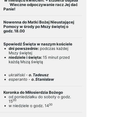
w miesiącu kwiecień:
+ Elżbieta Gajada
Wieczne odpoczywanie racz Jej dać
Panie!
Nowenna do Matki Bożej Nieustającej
Pomocy w środy po Mszy świętej o
godz. 18.00
Spowiedź Święta w naszym kościele
dni powszednie:
podczas każdej
Mszy świętej
niedziele i święta:
15 minut przed
każdą Mszą świętą
ukraiński -
o. Tadeusz
esperanto -
o. Stanisław
Koronka do Miłosierdzia Bożego
od poniedziałku do soboty o godz.
00
15
30
w niedziele o godz. 14