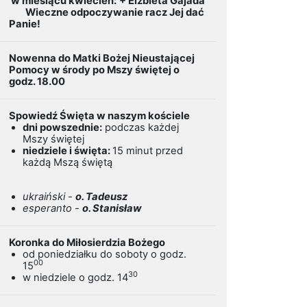
w miesiącu kwiecień:
+ Elżbieta Gajada
Wieczne odpoczywanie racz Jej dać
Panie!
Nowenna do Matki Bożej Nieustającej
Pomocy w środy po Mszy świętej o
godz. 18.00
Spowiedź Święta w naszym kościele
dni powszednie:
podczas każdej
Mszy świętej
niedziele i święta:
15 minut przed
każdą Mszą świętą
ukraiński -
o. Tadeusz
esperanto -
o. Stanisław
Koronka do Miłosierdzia Bożego
od poniedziałku do soboty o godz.
00
15
30
w niedziele o godz. 14