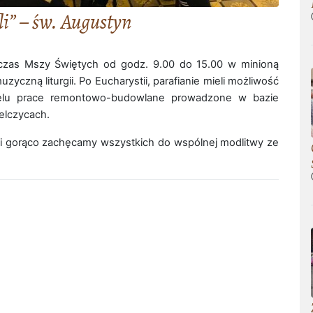
li” – św. Augustyn
dczas Mszy Świętych od godz. 9.00 do 15.00 w minioną
yczną liturgii. Po Eucharystii, parafianie mieli możliwość
celu prace remontowo-budowlane prowadzone w bazie
zelczycach.
 i gorąco zachęcamy wszystkich do wspólnej modlitwy ze