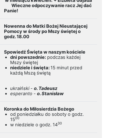
w miesiącu kwiecień:
+ Elżbieta Gajada
Wieczne odpoczywanie racz Jej dać
Panie!
Nowenna do Matki Bożej Nieustającej
Pomocy w środy po Mszy świętej o
godz. 18.00
Spowiedź Święta w naszym kościele
dni powszednie:
podczas każdej
Mszy świętej
niedziele i święta:
15 minut przed
każdą Mszą świętą
ukraiński -
o. Tadeusz
esperanto -
o. Stanisław
Koronka do Miłosierdzia Bożego
od poniedziałku do soboty o godz.
00
15
30
w niedziele o godz. 14