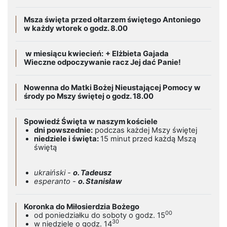
Msza święta przed ołtarzem świętego Antoniego
w każdy wtorek o godz. 8.00
w miesiącu kwiecień:
+ Elżbieta Gajada
Wieczne odpoczywanie racz Jej dać Panie!
Nowenna do Matki Bożej Nieustającej Pomocy w
środy po Mszy świętej o godz. 18.00
Spowiedź Święta w naszym kościele
dni powszednie:
podczas każdej Mszy świętej
niedziele i święta:
15 minut przed każdą Mszą
świętą
ukraiński -
o. Tadeusz
esperanto -
o. Stanisław
Koronka do Miłosierdzia Bożego
00
od poniedziałku do soboty o godz. 15
30
w niedziele o godz. 14